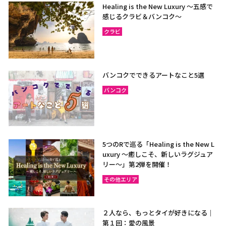
Healing is the New Luxury ～五感で
感じるクラビ＆バンコク～
クラビ
バンコクでできるアートなこと5選
バンコク
5つのRで巡る「Healing is the New L
uxury ～癒しこそ、新しいラグジュア
リー〜」第2弾を開催！
その他エリア
２人なら、もっとタイが好きになる｜
第１回：愛の風景