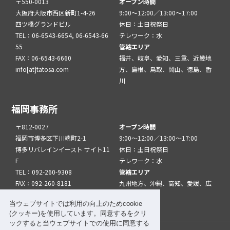
〒550-0013
オープン時間
大阪府大阪市西区新町1-4-26
9:00～12:00／13:00～17:00
四ツ橋グランドビル
休日：土日祝祭日
TEL：06-6543-6654, 06-6543-66
テレワーク：水
55
管轄エリア
FAX：06-6543-6660
福井、岐阜、愛知、三重、近畿地
info[at]tatosa.com
方、島根、鳥取、岡山、徳島、香
川
福岡事務所
〒812-0027
オープン時間
福岡市博多区下川端町2-1
9:00～12:00／13:00～17:00
博多リバレインイースト サイト11
休日：土日祝祭日
F
テレワーク：水
TEL：092-260-9308
管轄エリア
FAX：092-260-8181
九州地方、沖縄、高知、愛媛、広
info[at]tatfuk.com
島、山口
当ウェブサイトでは利用の向上のためcookie
(クッキー)を使用しています。同意するをクリ
ックすると当ウェブサイトでの使用に同意する