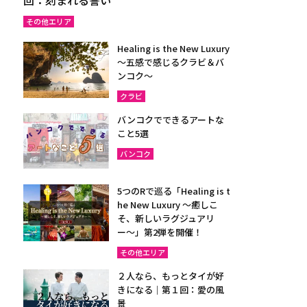
その他エリア
Healing is the New Luxury
～五感で感じるクラビ＆バ
ンコク～
クラビ
バンコクでできるアートな
こと5選
バンコク
5つのRで巡る「Healing is t
he New Luxury ～癒しこ
そ、新しいラグジュアリ
ー〜」第2弾を開催！
その他エリア
２人なら、もっとタイが好
きになる｜第１回：愛の風
景