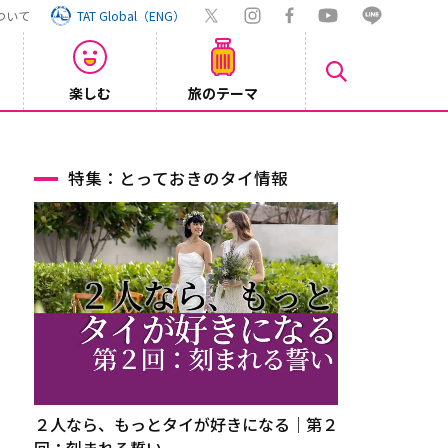
ついて
TAT Global（ENG）
楽しむ
旅のテーマ
【旅ロ
2026/07/30
特集：とっておきのタイ情報
２人なら、もっとタイが好きになる｜第２
回：刻まれる誓い