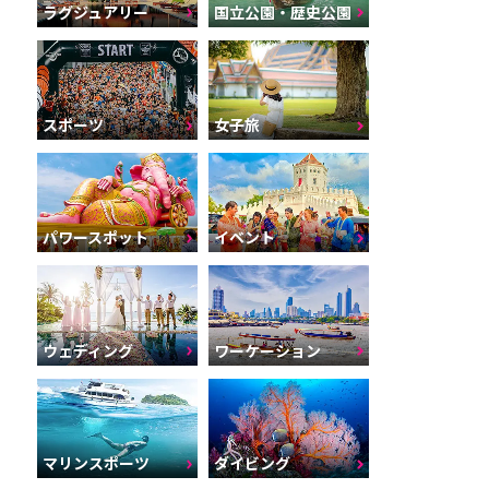
ラグジュアリー
国立公園・歴史公園
スポーツ
女子旅
パワースポット
イベント
ウェディング
ワーケーション
マリンスポーツ
ダイビング