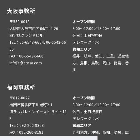
大阪事務所
〒550-0013
オープン時間
大阪府大阪市西区新町1-4-26
9:00～12:00／13:00～17:00
四ツ橋グランドビル
休日：土日祝祭日
TEL：06-6543-6654, 06-6543-66
テレワーク：水
55
管轄エリア
FAX：06-6543-6660
福井、岐阜、愛知、三重、近畿地
info[at]tatosa.com
方、島根、鳥取、岡山、徳島、香
川
福岡事務所
〒812-0027
オープン時間
福岡市博多区下川端町2-1
9:00～12:00／13:00～17:00
博多リバレインイースト サイト11
休日：土日祝祭日
F
テレワーク：水
TEL：092-260-9308
管轄エリア
FAX：092-260-8181
九州地方、沖縄、高知、愛媛、広
info[at]tatfuk.com
島、山口