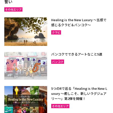
誓い
その他エリア
Healing is the New Luxury ～五感で
感じるクラビ＆バンコク～
クラビ
バンコクでできるアートなこと5選
バンコク
5つのRで巡る「Healing is the New L
uxury ～癒しこそ、新しいラグジュア
リー〜」第2弾を開催！
その他エリア