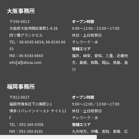
大阪事務所
〒550-0013
オープン時間
大阪府大阪市西区新町1-4-26
9:00～12:00／13:00～17:00
四ツ橋グランドビル
休日：土日祝祭日
TEL：06-6543-6654, 06-6543-66
テレワーク：水
55
管轄エリア
FAX：06-6543-6660
福井、岐阜、愛知、三重、近畿地
info[at]tatosa.com
方、島根、鳥取、岡山、徳島、香
川
福岡事務所
〒812-0027
オープン時間
福岡市博多区下川端町2-1
9:00～12:00／13:00～17:00
博多リバレインイースト サイト11
休日：土日祝祭日
F
テレワーク：水
TEL：092-260-9308
管轄エリア
FAX：092-260-8181
九州地方、沖縄、高知、愛媛、広
info[at]tatfuk.com
島、山口