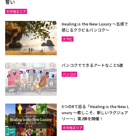
誓い
その他エリア
Healing is the New Luxury ～五感で
感じるクラビ＆バンコク～
クラビ
バンコクでできるアートなこと5選
バンコク
5つのRで巡る「Healing is the New L
uxury ～癒しこそ、新しいラグジュア
リー〜」第2弾を開催！
その他エリア