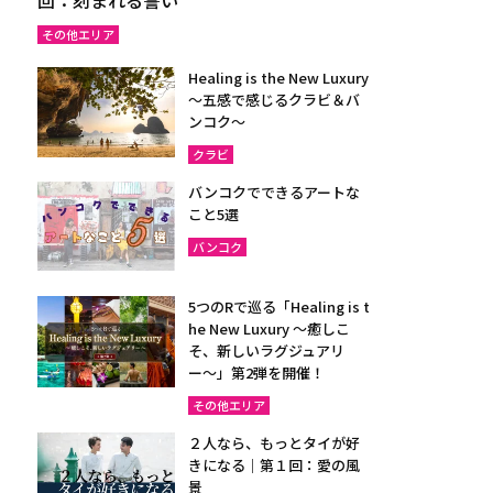
その他エリア
Healing is the New Luxury
～五感で感じるクラビ＆バ
ンコク～
クラビ
バンコクでできるアートな
こと5選
バンコク
5つのRで巡る「Healing is t
he New Luxury ～癒しこ
そ、新しいラグジュアリ
ー〜」第2弾を開催！
その他エリア
２人なら、もっとタイが好
きになる｜第１回：愛の風
景