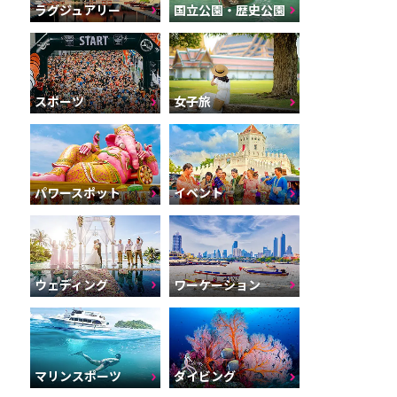
ラグジュアリー
国立公園・歴史公園
スポーツ
女子旅
パワースポット
イベント
ウェディング
ワーケーション
マリンスポーツ
ダイビング