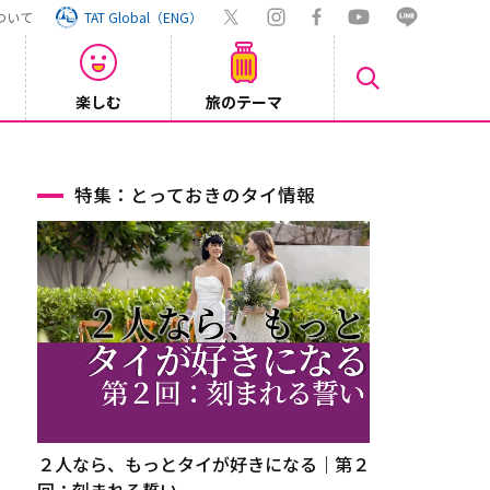
ついて
TAT Global（ENG）
楽しむ
旅のテーマ
【鉄道】
2026/08/03
特集：とっておきのタイ情報
２人なら、もっとタイが好きになる｜第２
回：刻まれる誓い