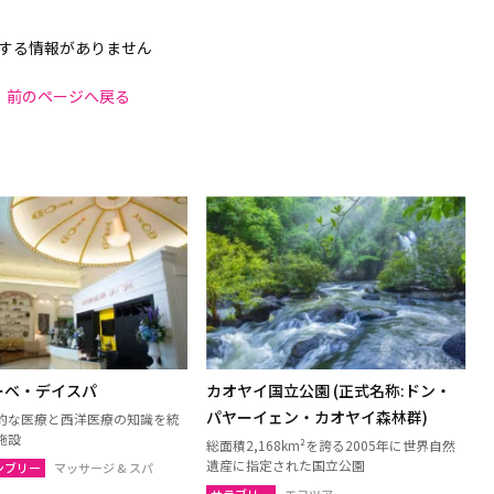
する情報がありません
前のページへ戻る
ーベ・デイスパ
カオヤイ国立公園 (正式名称:ドン・
パヤーイェン・カオヤイ森林群)
的な医療と西洋医療の知識を統
施設
総面積2,168km²を誇る2005年に世界自然
遺産に指定された国立公園
ンブリー
マッサージ & スパ