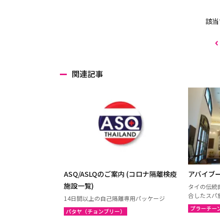
該当
関連記事
ASQ/ASLQのご案内 (コロナ隔離検疫
アバイブ
施設一覧)
タイの伝統
合したスパ
14日間以上の自己隔離専用パッケージ
プラーチー
パタヤ（チョンブリー）