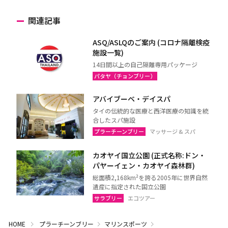
関連記事
ASQ/ASLQのご案内 (コロナ隔離検疫
施設一覧)
14日間以上の自己隔離専用パッケージ
パタヤ（チョンブリー）
アバイブーベ・デイスパ
タイの伝統的な医療と西洋医療の知識を統
合したスパ施設
プラーチーンブリー
マッサージ & スパ
カオヤイ国立公園 (正式名称:ドン・
パヤーイェン・カオヤイ森林群)
総面積2,168km²を誇る2005年に世界自然
遺産に指定された国立公園
サラブリー
エコツアー
HOME
プラーチーンブリー
マリンスポーツ