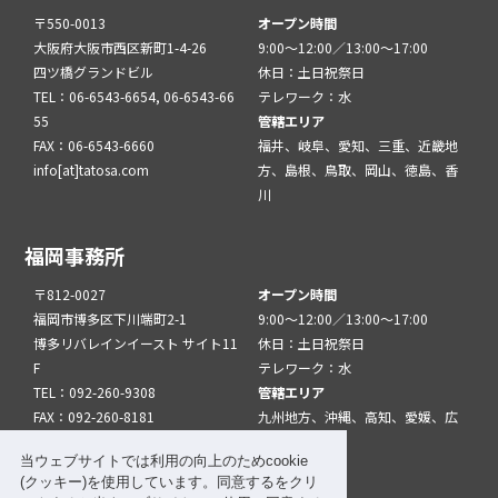
〒550-0013
オープン時間
大阪府大阪市西区新町1-4-26
9:00～12:00／13:00～17:00
四ツ橋グランドビル
休日：土日祝祭日
TEL：06-6543-6654, 06-6543-66
テレワーク：水
55
管轄エリア
FAX：06-6543-6660
福井、岐阜、愛知、三重、近畿地
info[at]tatosa.com
方、島根、鳥取、岡山、徳島、香
川
福岡事務所
〒812-0027
オープン時間
福岡市博多区下川端町2-1
9:00～12:00／13:00～17:00
博多リバレインイースト サイト11
休日：土日祝祭日
F
テレワーク：水
TEL：092-260-9308
管轄エリア
FAX：092-260-8181
九州地方、沖縄、高知、愛媛、広
info[at]tatfuk.com
島、山口
当ウェブサイトでは利用の向上のためcookie
(クッキー)を使用しています。同意するをクリ