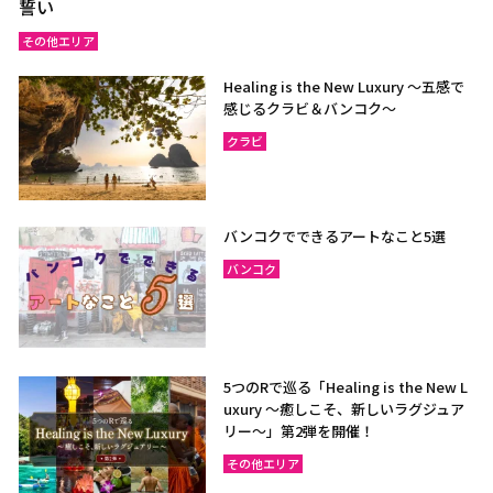
誓い
その他エリア
Healing is the New Luxury ～五感で
感じるクラビ＆バンコク～
クラビ
バンコクでできるアートなこと5選
バンコク
5つのRで巡る「Healing is the New L
uxury ～癒しこそ、新しいラグジュア
リー〜」第2弾を開催！
その他エリア