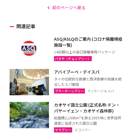
前のページへ戻る
関連記事
ASQ/ASLQのご案内 (コロナ隔離検疫
施設一覧)
14日間以上の自己隔離専用パッケージ
パタヤ（チョンブリー）
アバイブーベ・デイスパ
タイの伝統的な医療と西洋医療の知識を統
合したスパ施設
プラーチーンブリー
マッサージ & スパ
カオヤイ国立公園 (正式名称:ドン・
パヤーイェン・カオヤイ森林群)
総面積2,168km²を誇る2005年に世界自然
遺産に指定された国立公園
サラブリー
エコツアー