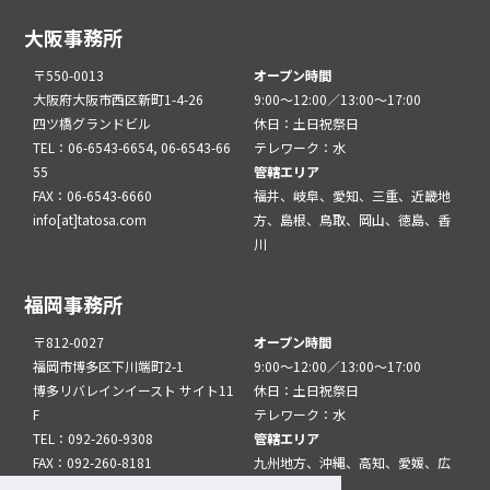
大阪事務所
〒550-0013
オープン時間
大阪府大阪市西区新町1-4-26
9:00～12:00／13:00～17:00
四ツ橋グランドビル
休日：土日祝祭日
TEL：06-6543-6654, 06-6543-66
テレワーク：水
55
管轄エリア
FAX：06-6543-6660
福井、岐阜、愛知、三重、近畿地
info[at]tatosa.com
方、島根、鳥取、岡山、徳島、香
川
福岡事務所
〒812-0027
オープン時間
福岡市博多区下川端町2-1
9:00～12:00／13:00～17:00
博多リバレインイースト サイト11
休日：土日祝祭日
F
テレワーク：水
TEL：092-260-9308
管轄エリア
FAX：092-260-8181
九州地方、沖縄、高知、愛媛、広
info[at]tatfuk.com
島、山口