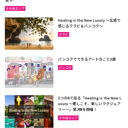
その他エリア
Healing is the New Luxury ～五感で
感じるクラビ＆バンコク～
クラビ
バンコクでできるアートなこと5選
バンコク
5つのRで巡る「Healing is the New L
uxury ～癒しこそ、新しいラグジュア
リー〜」第2弾を開催！
その他エリア