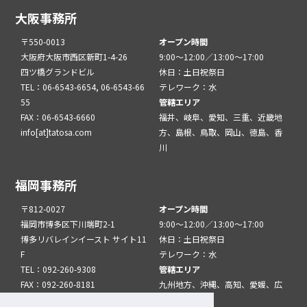
大阪事務所
〒550-0013
オープン時間
大阪府大阪市西区新町1-4-26
9:00～12:00／13:00～17:00
四ツ橋グランドビル
休日：土日祝祭日
TEL：06-6543-6654, 06-6543-66
テレワーク：水
55
管轄エリア
FAX：06-6543-6660
福井、岐阜、愛知、三重、近畿地
info[at]tatosa.com
方、島根、鳥取、岡山、徳島、香
川
福岡事務所
〒812-0027
オープン時間
福岡市博多区下川端町2-1
9:00～12:00／13:00～17:00
博多リバレインイースト サイト11
休日：土日祝祭日
F
テレワーク：水
TEL：092-260-9308
管轄エリア
FAX：092-260-8181
九州地方、沖縄、高知、愛媛、広
info[at]tatfuk.com
島、山口