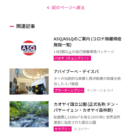
前のページへ戻る
関連記事
ASQ/ASLQのご案内 (コロナ隔離検疫
施設一覧)
14日間以上の自己隔離専用パッケージ
パタヤ（チョンブリー）
アバイブーベ・デイスパ
タイの伝統的な医療と西洋医療の知識を統
合したスパ施設
プラーチーンブリー
マッサージ & スパ
カオヤイ国立公園 (正式名称:ドン・
パヤーイェン・カオヤイ森林群)
総面積2,168km²を誇る2005年に世界自然
遺産に指定された国立公園
サラブリー
エコツアー