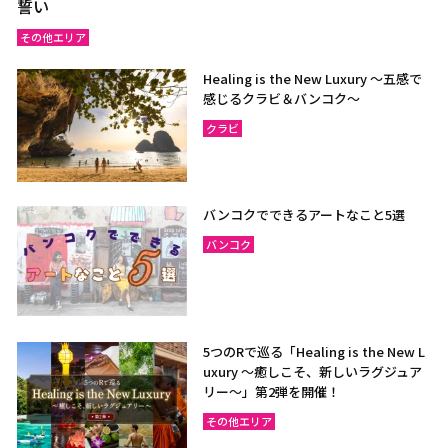
誓い
その他エリア
Healing is the New Luxury ～五感で
感じるクラビ＆バンコク～
クラビ
バンコクでできるアートなこと5選
バンコク
5つのRで巡る「Healing is the New L
uxury ～癒しこそ、新しいラグジュア
リー〜」第2弾を開催！
その他エリア