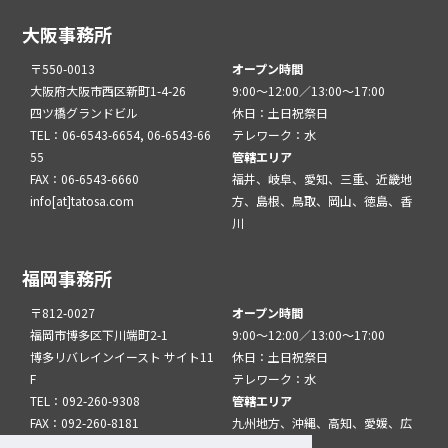
大阪事務所
〒550-0013
オープン時間
大阪府大阪市西区新町1-4-26
9:00～12:00／13:00～17:00
四ツ橋グランドビル
休日：土日祝祭日
TEL：06-6543-6654, 06-6543-66
テレワーク：水
55
管轄エリア
FAX：06-6543-6660
福井、岐阜、愛知、三重、近畿地
info[at]tatosa.com
方、島根、鳥取、岡山、徳島、香
川
福岡事務所
〒812-0027
オープン時間
福岡市博多区下川端町2-1
9:00～12:00／13:00～17:00
博多リバレインイースト サイト11
休日：土日祝祭日
F
テレワーク：水
TEL：092-260-9308
管轄エリア
FAX：092-260-8181
九州地方、沖縄、高知、愛媛、広
info[at]tatfuk.com
島、山口