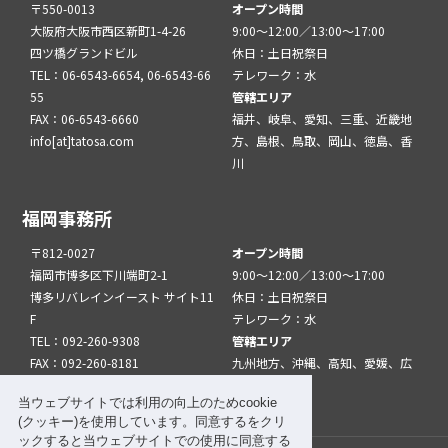
〒550-0013
オープン時間
大阪府大阪市西区新町1-4-26
9:00～12:00／13:00～17:00
四ツ橋グランドビル
休日：土日祝祭日
TEL：06-6543-6654, 06-6543-66
テレワーク：水
55
管轄エリア
FAX：06-6543-6660
福井、岐阜、愛知、三重、近畿地
info[at]tatosa.com
方、島根、鳥取、岡山、徳島、香
川
福岡事務所
〒812-0027
オープン時間
福岡市博多区下川端町2-1
9:00～12:00／13:00～17:00
博多リバレインイースト サイト11
休日：土日祝祭日
F
テレワーク：水
TEL：092-260-9308
管轄エリア
FAX：092-260-8181
九州地方、沖縄、高知、愛媛、広
info[at]tatfuk.com
島、山口
当ウェブサイトでは利用の向上のためcookie
(クッキー)を使用しています。同意するをクリ
ックすると当ウェブサイトでの使用に同意する