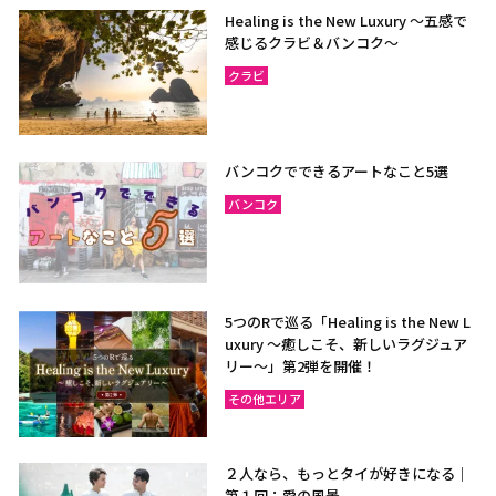
Healing is the New Luxury ～五感で
感じるクラビ＆バンコク～
クラビ
バンコクでできるアートなこと5選
バンコク
5つのRで巡る「Healing is the New L
uxury ～癒しこそ、新しいラグジュア
リー〜」第2弾を開催！
その他エリア
２人なら、もっとタイが好きになる｜
第１回：愛の風景