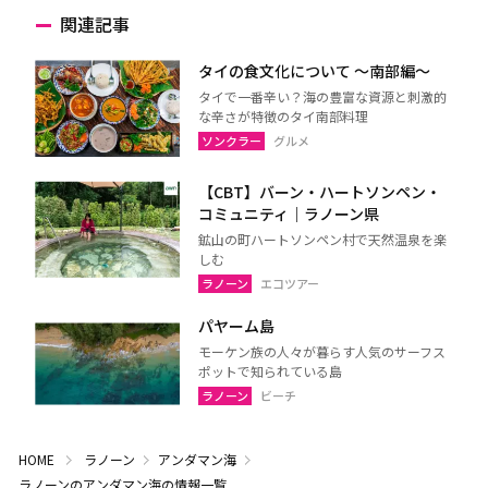
関連記事
タイの食文化について 〜南部編〜
タイで一番辛い？海の豊富な資源と刺激的
な辛さが特徴のタイ南部料理
ソンクラー
グルメ
【CBT】バーン・ハートソンペン・
コミュニティ｜ラノーン県
鉱山の町ハートソンペン村で天然温泉を楽
しむ
ラノーン
エコツアー
パヤーム島
モーケン族の人々が暮らす人気のサーフス
ポットで知られている島
ラノーン
ビーチ
HOME
ラノーン
アンダマン海
ラノーンのアンダマン海の情報一覧