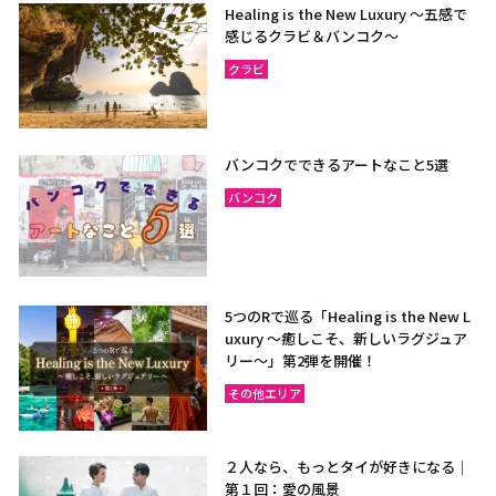
Healing is the New Luxury ～五感で
感じるクラビ＆バンコク～
クラビ
バンコクでできるアートなこと5選
バンコク
5つのRで巡る「Healing is the New L
uxury ～癒しこそ、新しいラグジュア
リー〜」第2弾を開催！
その他エリア
２人なら、もっとタイが好きになる｜
第１回：愛の風景