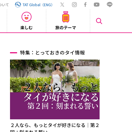
ついて
TAT Global（ENG）
楽しむ
旅のテーマ
Inst
2026/08/04
特集：とっておきのタイ情報
２人なら、もっとタイが好きになる｜第２
回：刻まれる誓い