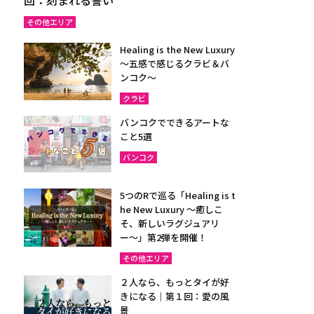
その他エリア
Healing is the New Luxury
～五感で感じるクラビ＆バ
ンコク～
クラビ
バンコクでできるアートな
こと5選
バンコク
5つのRで巡る「Healing is t
he New Luxury ～癒しこ
そ、新しいラグジュアリ
ー〜」第2弾を開催！
その他エリア
２人なら、もっとタイが好
きになる｜第１回：愛の風
景