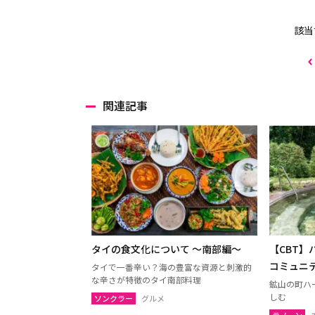
該当
関連記事
タイの食文化について 〜南部編〜
【CBT
コミュニ
タイで一番辛い？海の豊富な資源と刺激的
な辛さが特徴のタイ南部料理
鉱山の町ハ
しむ
ソンクラー
グルメ