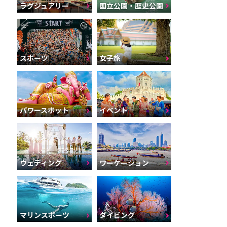
ラグジュアリー
国立公園・歴史公園
スポーツ
女子旅
パワースポット
イベント
ウェディング
ワーケーション
マリンスポーツ
ダイビング