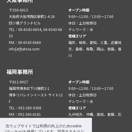
〒550-0013
オープン時間
大阪府大阪市西区新町1-4-26
9:00～12:00／13:00～17:00
四ツ橋グランドビル
休日：土日祝祭日
TEL：06-6543-6654, 06-6543-66
テレワーク：水
55
管轄エリア
FAX：06-6543-6660
福井、岐阜、愛知、三重、近畿地
info[at]tatosa.com
方、島根、鳥取、岡山、徳島、香
川
福岡事務所
〒812-0027
オープン時間
福岡市博多区下川端町2-1
9:00～12:00／13:00～17:00
博多リバレインイースト サイト11
休日：土日祝祭日
F
テレワーク：水
TEL：092-260-9308
管轄エリア
FAX：092-260-8181
九州地方、沖縄、高知、愛媛、広
info[at]tatfuk.com
島、山口
当ウェブサイトでは利用の向上のためcookie
(クッキー)を使用しています。同意するをクリ