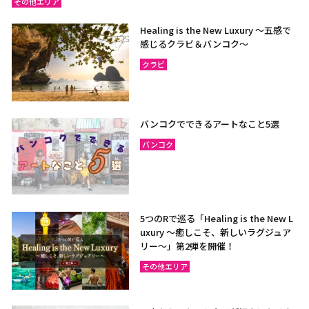
その他エリア
Healing is the New Luxury ～五感で
感じるクラビ＆バンコク～
クラビ
バンコクでできるアートなこと5選
バンコク
5つのRで巡る「Healing is the New L
uxury ～癒しこそ、新しいラグジュア
リー〜」第2弾を開催！
その他エリア