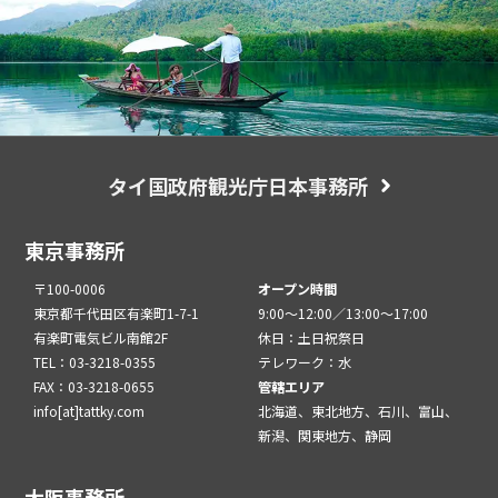
タイ国政府観光庁日本事務所
東京事務所
〒100-0006
オープン時間
東京都千代田区有楽町1-7-1
9:00～12:00／13:00～17:00
有楽町電気ビル南館2F
休日：土日祝祭日
TEL：03-3218-0355
テレワーク：水
FAX：03-3218-0655
管轄エリア
info[at]tattky.com
北海道、東北地方、石川、富山、
新潟、関東地方、静岡
大阪事務所