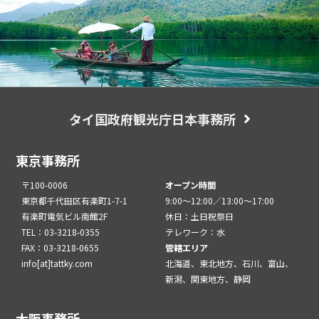
タイ国政府観光庁日本事務所
東京事務所
〒100-0006
オープン時間
東京都千代田区有楽町1-7-1
9:00～12:00／13:00～17:00
有楽町電気ビル南館2F
休日：土日祝祭日
TEL：03-3218-0355
テレワーク：水
FAX：03-3218-0655
管轄エリア
info[at]tattky.com
北海道、東北地方、石川、富山、
新潟、関東地方、静岡
大阪事務所