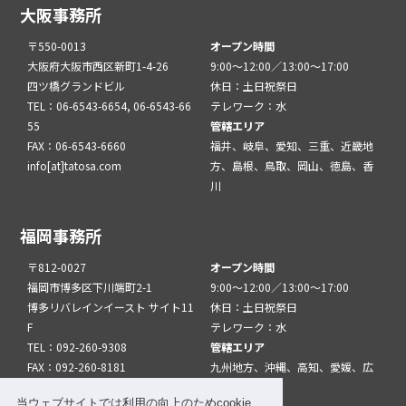
大阪事務所
〒550-0013
オープン時間
大阪府大阪市西区新町1-4-26
9:00～12:00／13:00～17:00
四ツ橋グランドビル
休日：土日祝祭日
TEL：06-6543-6654, 06-6543-66
テレワーク：水
55
管轄エリア
FAX：06-6543-6660
福井、岐阜、愛知、三重、近畿地
info[at]tatosa.com
方、島根、鳥取、岡山、徳島、香
川
福岡事務所
〒812-0027
オープン時間
福岡市博多区下川端町2-1
9:00～12:00／13:00～17:00
博多リバレインイースト サイト11
休日：土日祝祭日
F
テレワーク：水
TEL：092-260-9308
管轄エリア
FAX：092-260-8181
九州地方、沖縄、高知、愛媛、広
info[at]tatfuk.com
島、山口
当ウェブサイトでは利用の向上のためcookie