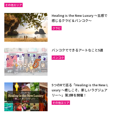
その他エリア
Healing is the New Luxury ～五感で
感じるクラビ＆バンコク～
クラビ
バンコクでできるアートなこと5選
バンコク
5つのRで巡る「Healing is the New L
uxury ～癒しこそ、新しいラグジュア
リー〜」第2弾を開催！
その他エリア