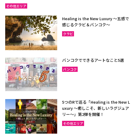
その他エリア
Healing is the New Luxury ～五感で
感じるクラビ＆バンコク～
クラビ
バンコクでできるアートなこと5選
バンコク
5つのRで巡る「Healing is the New L
uxury ～癒しこそ、新しいラグジュア
リー〜」第2弾を開催！
その他エリア