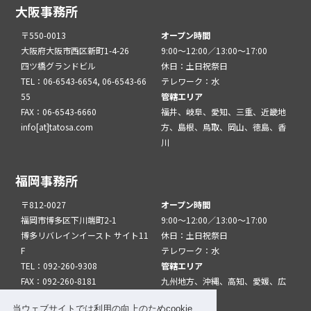
大阪事務所
〒550-0013
オープン時間
大阪府大阪市西区新町1-4-26
9:00～12:00／13:00～17:00
四ツ橋グランドビル
休日：土日祝祭日
TEL：06-6543-6654, 06-6543-66
テレワーク：水
55
管轄エリア
FAX：06-6543-6660
福井、岐阜、愛知、三重、近畿地
info[at]tatosa.com
方、島根、鳥取、岡山、徳島、香
川
福岡事務所
〒812-0027
オープン時間
福岡市博多区下川端町2-1
9:00～12:00／13:00～17:00
博多リバレインイースト サイト11
休日：土日祝祭日
F
テレワーク：水
TEL：092-260-9308
管轄エリア
FAX：092-260-8181
九州地方、沖縄、高知、愛媛、広
info[at]tatfuk.com
島、山口
当ウェブサイトでは利用の向上のためcookie