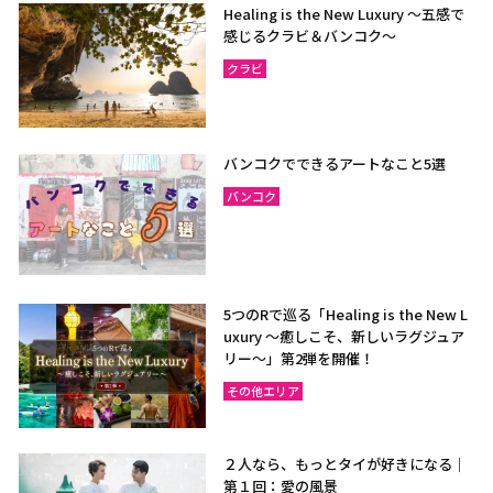
Healing is the New Luxury ～五感で
感じるクラビ＆バンコク～
クラビ
バンコクでできるアートなこと5選
バンコク
5つのRで巡る「Healing is the New L
uxury ～癒しこそ、新しいラグジュア
リー〜」第2弾を開催！
その他エリア
２人なら、もっとタイが好きになる｜
第１回：愛の風景