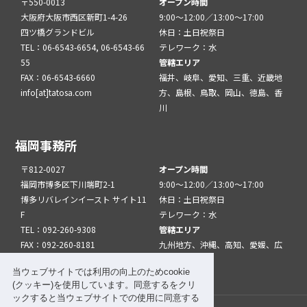
〒550-0013
オープン時間
大阪府大阪市西区新町1-4-26
9:00～12:00／13:00～17:00
四ツ橋グランドビル
休日：土日祝祭日
TEL：06-6543-6654, 06-6543-66
テレワーク：水
55
管轄エリア
FAX：06-6543-6660
福井、岐阜、愛知、三重、近畿地
info[at]tatosa.com
方、島根、鳥取、岡山、徳島、香
川
福岡事務所
〒812-0027
オープン時間
福岡市博多区下川端町2-1
9:00～12:00／13:00～17:00
博多リバレインイースト サイト11
休日：土日祝祭日
F
テレワーク：水
TEL：092-260-9308
管轄エリア
FAX：092-260-8181
九州地方、沖縄、高知、愛媛、広
info[at]tatfuk.com
島、山口
当ウェブサイトでは利用の向上のためcookie
(クッキー)を使用しています。同意するをクリ
ックすると当ウェブサイトでの使用に同意する