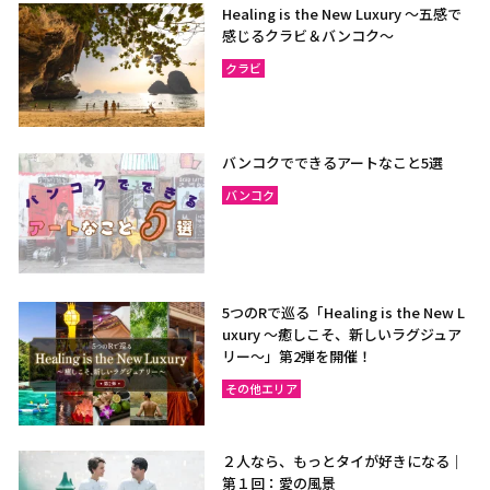
Healing is the New Luxury ～五感で
感じるクラビ＆バンコク～
クラビ
バンコクでできるアートなこと5選
バンコク
5つのRで巡る「Healing is the New L
uxury ～癒しこそ、新しいラグジュア
リー〜」第2弾を開催！
その他エリア
２人なら、もっとタイが好きになる｜
第１回：愛の風景