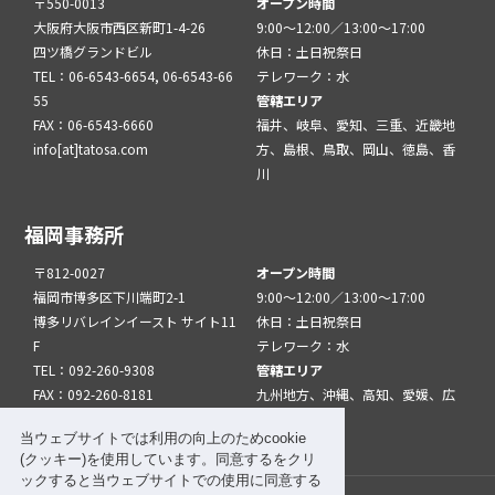
〒550-0013
オープン時間
大阪府大阪市西区新町1-4-26
9:00～12:00／13:00～17:00
四ツ橋グランドビル
休日：土日祝祭日
TEL：06-6543-6654, 06-6543-66
テレワーク：水
55
管轄エリア
FAX：06-6543-6660
福井、岐阜、愛知、三重、近畿地
info[at]tatosa.com
方、島根、鳥取、岡山、徳島、香
川
福岡事務所
〒812-0027
オープン時間
福岡市博多区下川端町2-1
9:00～12:00／13:00～17:00
博多リバレインイースト サイト11
休日：土日祝祭日
F
テレワーク：水
TEL：092-260-9308
管轄エリア
FAX：092-260-8181
九州地方、沖縄、高知、愛媛、広
info[at]tatfuk.com
島、山口
当ウェブサイトでは利用の向上のためcookie
(クッキー)を使用しています。同意するをクリ
ックすると当ウェブサイトでの使用に同意する