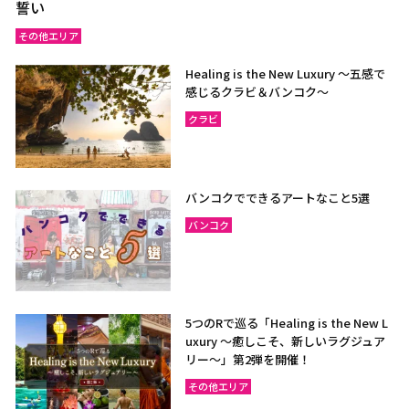
誓い
その他エリア
Healing is the New Luxury ～五感で
感じるクラビ＆バンコク～
クラビ
バンコクでできるアートなこと5選
バンコク
5つのRで巡る「Healing is the New L
uxury ～癒しこそ、新しいラグジュア
リー〜」第2弾を開催！
その他エリア