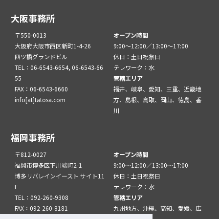
大阪事務所
〒550-0013
オープン時間
大阪府大阪市西区新町1-4-26
9:00～12:00／13:00～17:00
四ツ橋グランドビル
休日：土日祝祭日
TEL：06-6543-6654, 06-6543-66
テレワーク：水
55
管轄エリア
FAX：06-6543-6660
福井、岐阜、愛知、三重、近畿地
info[at]tatosa.com
方、島根、鳥取、岡山、徳島、香
川
福岡事務所
〒812-0027
オープン時間
福岡市博多区下川端町2-1
9:00～12:00／13:00～17:00
博多リバレインイースト サイト11
休日：土日祝祭日
F
テレワーク：水
TEL：092-260-9308
管轄エリア
FAX：092-260-8181
九州地方、沖縄、高知、愛媛、広
info[at]tatfuk.com
島、山口