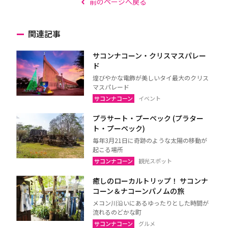
前のページへ戻る
関連記事
サコンナコーン・クリスマスパレー
ド
煌びやかな電飾が美しいタイ最大のクリス
マスパレード
サコンナコーン
イベント
プラサート・プーペック (プラター
ト・プーペック)
毎年3月21日に奇跡のような太陽の移動が
起こる場所
サコンナコーン
観光スポット
癒しのローカルトリップ！ サコンナ
コーン＆ナコーンパノムの旅
メコン川沿いにあるゆったりとした時間が
流れるのどかな町
サコンナコーン
グルメ