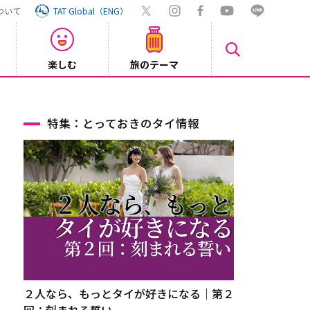
ついて
TAT Global（ENG）
楽しむ
旅のテーマ
Inst
2026/08/04
特集：とっておきのタイ情報
２人なら、もっとタイが好きになる｜第２
回：刻まれる誓い