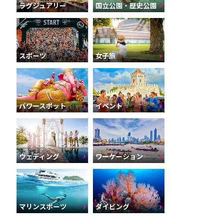
ラグジュアリー
国立公園・歴史公園
スポーツ
女子旅
パワースポット
イベント
ウェディング
ワーケーション
マリンスポーツ
ダイビング