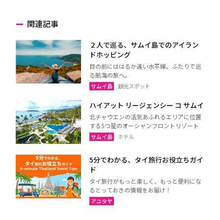
関連記事
２人で巡る、サムイ島でのアイラン
ドホッピング
目の前にははるか遠い水平線。ふたりで巡
る航海の旅へ。
サムイ島
観光スポット
ハイアット リージェンシー コ サムイ
北チャウエンの活気あふれるエリアに位置
する5つ星のオーシャンフロントリゾート
サムイ島
ホテル
5分でわかる、タイ旅行お役立ちガイ
ド
タイ旅行がもっと楽しく、もっと便利にな
るとっておきの情報をお届け！
アユタヤ