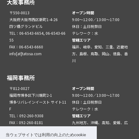
大阪事務所
〒550-0013
オープン時間
大阪府大阪市西区新町1-4-26
9:00～12:00／13:00～17:00
四ツ橋グランドビル
休日：土日祝祭日
TEL：06-6543-6654, 06-6543-66
テレワーク：水
55
管轄エリア
FAX：06-6543-6660
福井、岐阜、愛知、三重、近畿地
info[at]tatosa.com
方、島根、鳥取、岡山、徳島、香
川
福岡事務所
〒812-0027
オープン時間
福岡市博多区下川端町2-1
9:00～12:00／13:00～17:00
博多リバレインイースト サイト11
休日：土日祝祭日
F
テレワーク：水
TEL：092-260-9308
管轄エリア
FAX：092-260-8181
九州地方、沖縄、高知、愛媛、広
info[at]tatfuk.com
島、山口
当ウェブサイトでは利用の向上のためcookie