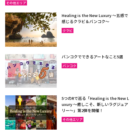
その他エリア
Healing is the New Luxury ～五感で
感じるクラビ＆バンコク～
クラビ
バンコクでできるアートなこと5選
バンコク
5つのRで巡る「Healing is the New L
uxury ～癒しこそ、新しいラグジュア
リー〜」第2弾を開催！
その他エリア