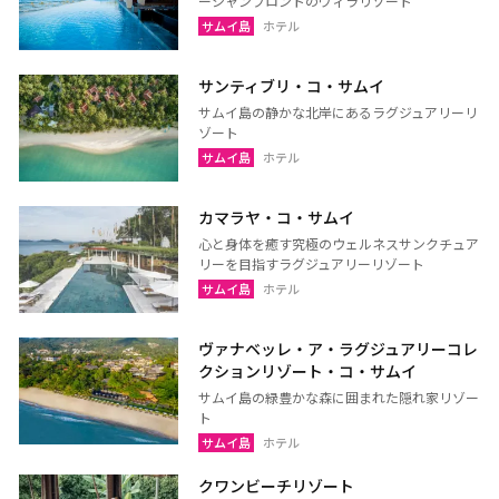
ーシャンフロントのヴィラリゾート
サムイ島
ホテル
サンティブリ・コ・サムイ
サムイ島の静かな北岸にあるラグジュアリーリ
ゾート
サムイ島
ホテル
カマラヤ・コ・サムイ
心と身体を癒す究極のウェルネスサンクチュア
リーを目指すラグジュアリーリゾート
サムイ島
ホテル
ヴァナベッレ・ア・ラグジュアリーコレ
クションリゾート・コ・サムイ
サムイ島の緑豊かな森に囲まれた隠れ家リゾー
ト
サムイ島
ホテル
クワンビーチリゾート