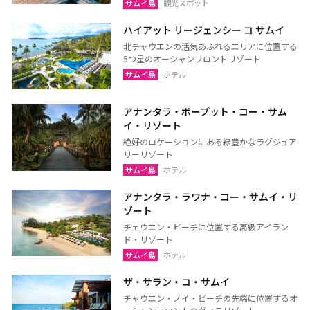
サムイ島
観光スポット
ハイアット リージェンシー コ サムイ
北チャウエンの活気あふれるエリアに位置する
5つ星のオーシャンフロントリゾート
サムイ島
ホテル
アナンタラ・ボープット・コー・サム
イ・リゾート
絶好のロケーションにある緑豊かなラグジュア
リーリゾート
サムイ島
ホテル
アナンタラ・ラワナ・コー・サムイ・リ
ゾート
チェウエン・ビーチに位置する高級アイラン
ド・リゾート
サムイ島
ホテル
ザ・サラン・コ・サムイ
チャウエン・ノイ・ビーチの先端に位置するオ