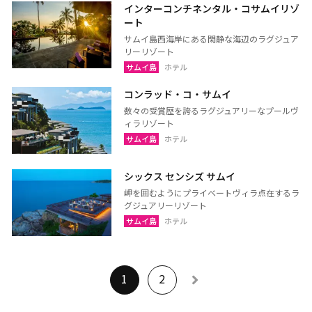
インターコンチネンタル・コサムイリゾ
ート
サムイ島西海岸にある閑静な海辺のラグジュア
リーリゾート
サムイ島
ホテル
コンラッド・コ・サムイ
数々の受賞歴を誇るラグジュアリーなプールヴ
ィラリゾート
サムイ島
ホテル
シックス センシズ サムイ
岬を囲むようにプライベートヴィラ点在するラ
グジュアリーリゾート
サムイ島
ホテル
1
2