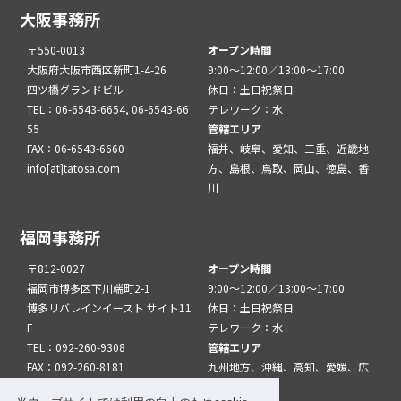
大阪事務所
〒550-0013
オープン時間
大阪府大阪市西区新町1-4-26
9:00～12:00／13:00～17:00
四ツ橋グランドビル
休日：土日祝祭日
TEL：06-6543-6654, 06-6543-66
テレワーク：水
55
管轄エリア
FAX：06-6543-6660
福井、岐阜、愛知、三重、近畿地
info[at]tatosa.com
方、島根、鳥取、岡山、徳島、香
川
福岡事務所
〒812-0027
オープン時間
福岡市博多区下川端町2-1
9:00～12:00／13:00～17:00
博多リバレインイースト サイト11
休日：土日祝祭日
F
テレワーク：水
TEL：092-260-9308
管轄エリア
FAX：092-260-8181
九州地方、沖縄、高知、愛媛、広
info[at]tatfuk.com
島、山口