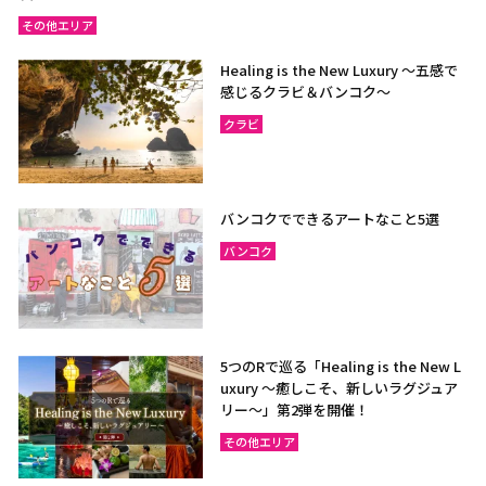
その他エリア
Healing is the New Luxury ～五感で
感じるクラビ＆バンコク～
クラビ
バンコクでできるアートなこと5選
バンコク
5つのRで巡る「Healing is the New L
uxury ～癒しこそ、新しいラグジュア
リー〜」第2弾を開催！
その他エリア