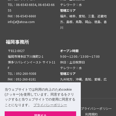
TEL：06-6543-6654, 06-6543-66
テレワーク：水
55
管轄エリア
FAX：06-6543-6660
福井、岐阜、愛知、三重、近畿地
info[at]tatosa.com
方、島根、鳥取、岡山、徳島、香
川
福岡事務所
〒812-0027
オープン時間
福岡市博多区下川端町2-1
9:00～12:00／13:00～17:00
博多リバレインイースト サイト11
休日：土日祝祭日
F
テレワーク：水
TEL：092-260-9308
管轄エリア
FAX：092-260-8181
九州地方、沖縄、高知、愛媛、広
info[at]tatfuk.com
島、山口
当ウェブサイトでは利用の向上のためcookie
(クッキー)を使用しています。同意するをクリ
ックすると当ウェブサイトでの使用に同意する
ことになります。
プライバシーポリシー
このサイトについて
メルマガ登録
リンク
プライバシーポリシー
サイトマップ
関係機関・団体について
利用規約
同意する