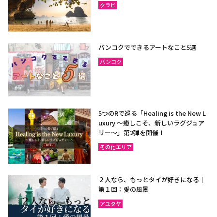
クラビ
バンコクでできるアートなこと5選
バンコク
5つのRで巡る「Healing is the New L
uxury ～癒しこそ、新しいラグジュア
リー〜」第2弾を開催！
その他エリア
２人なら、もっとタイが好きになる｜
第１回：愛の風景
アユタヤ