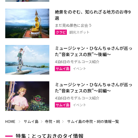
絶景をのぞむ、知られざる地方のお寺9
選
まだ見ぬ景色に出会う
クラビ
観光スポット
ミュージシャン・ひなんちゅさんが巡っ
た“音楽フェスの旅”〜後編〜
4泊6日のモデルコース紹介
サムイ島
イベント
ミュージシャン・ひなんちゅさんが巡っ
た“音楽フェスの旅”〜前編〜
4泊6日のモデルコース紹介
サムイ島
イベント
HOME
サムイ島
寺院・祠
サムイ島の寺院・祠の情報一覧
特集：とっておきのタイ情報