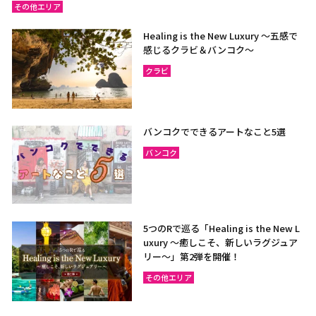
その他エリア
Healing is the New Luxury ～五感で
感じるクラビ＆バンコク～
クラビ
バンコクでできるアートなこと5選
バンコク
5つのRで巡る「Healing is the New L
uxury ～癒しこそ、新しいラグジュア
リー〜」第2弾を開催！
その他エリア