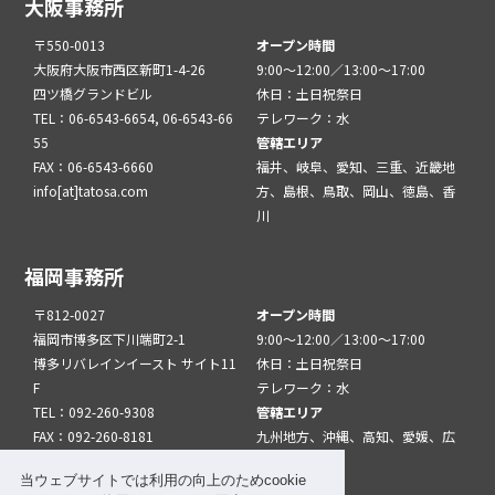
大阪事務所
〒550-0013
オープン時間
大阪府大阪市西区新町1-4-26
9:00～12:00／13:00～17:00
四ツ橋グランドビル
休日：土日祝祭日
TEL：06-6543-6654, 06-6543-66
テレワーク：水
55
管轄エリア
FAX：06-6543-6660
福井、岐阜、愛知、三重、近畿地
info[at]tatosa.com
方、島根、鳥取、岡山、徳島、香
川
福岡事務所
〒812-0027
オープン時間
福岡市博多区下川端町2-1
9:00～12:00／13:00～17:00
博多リバレインイースト サイト11
休日：土日祝祭日
F
テレワーク：水
TEL：092-260-9308
管轄エリア
FAX：092-260-8181
九州地方、沖縄、高知、愛媛、広
info[at]tatfuk.com
島、山口
当ウェブサイトでは利用の向上のためcookie