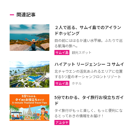
関連記事
２人で巡る、サムイ島でのアイラン
ドホッピング
目の前にははるか遠い水平線。ふたりで巡
る航海の旅へ。
サムイ島
観光スポット
ハイアット リージェンシー コ サムイ
北チャウエンの活気あふれるエリアに位置
する5つ星のオーシャンフロントリゾート
サムイ島
ホテル
5分でわかる、タイ旅行お役立ちガイ
ド
タイ旅行がもっと楽しく、もっと便利にな
るとっておきの情報をお届け！
アユタヤ