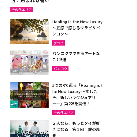
その他エリア
Healing is the New Luxury
～五感で感じるクラビ＆バ
ンコク～
クラビ
バンコクでできるアートな
こと5選
バンコク
5つのRで巡る「Healing is t
he New Luxury ～癒しこ
そ、新しいラグジュアリ
ー〜」第2弾を開催！
その他エリア
２人なら、もっとタイが好
きになる｜第１回：愛の風
景