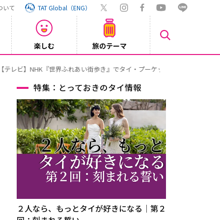
ついて
TAT Global（ENG）
楽しむ
旅のテーマ
Inst
2026/08/04
特集：とっておきのタイ情報
２人なら、もっとタイが好きになる｜第２
回：刻まれる誓い