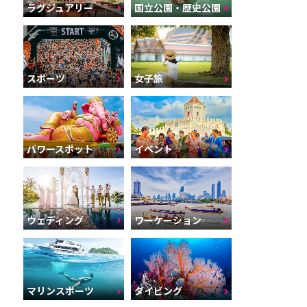
ラグジュアリー
国立公園・歴史公園
スポーツ
女子旅
パワースポット
イベント
ウェディング
ワーケーション
マリンスポーツ
ダイビング