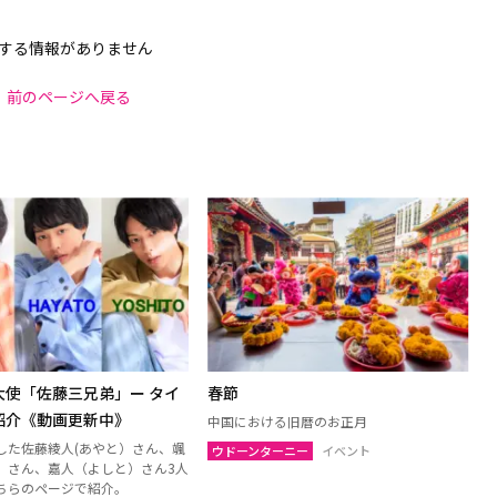
する情報がありません
前のページへ戻る
大使「佐藤三兄弟」ー タイ
春節
紹介《動画更新中》
中国における旧暦のお正月
した佐藤綾人(あやと）さん、颯
ウドーンターニー
イベント
）さん、嘉人（よしと）さん3人
ちらのページで紹介。