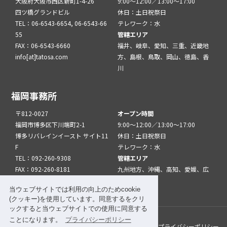
大阪府大阪市西区新町1-4-26
9:00～12:00／13:00～17:00
四ツ橋グランドビル
休日：土日祝祭日
TEL：06-6543-6654, 06-6543-66
テレワーク：水
55
管轄エリア
FAX：06-6543-6660
福井、岐阜、愛知、三重、近畿地
info[at]tatosa.com
方、島根、鳥取、岡山、徳島、香
川
福岡事務所
〒812-0027
オープン時間
福岡市博多区下川端町2-1
9:00～12:00／13:00～17:00
博多リバレインイースト サイト11
休日：土日祝祭日
F
テレワーク：水
TEL：092-260-9308
管轄エリア
FAX：092-260-8181
九州地方、沖縄、高知、愛媛、広
info[at]tatfuk.com
島、山口
当ウェブサイトでは利用の向上のためcookie
(クッキー)を使用しています。同意するをクリ
ックすると当ウェブサイトでの使用に同意する
ことになります。
プライバシーポリシー
このサイトについて
メルマガ登録
リンク
プライバシーポリシー