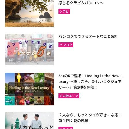
感じるクラビ＆バンコク～
クラビ
バンコクでできるアートなこと5選
バンコク
5つのRで巡る「Healing is the New L
uxury ～癒しこそ、新しいラグジュア
リー〜」第2弾を開催！
その他エリア
２人なら、もっとタイが好きになる｜
第１回：愛の風景
アユタヤ