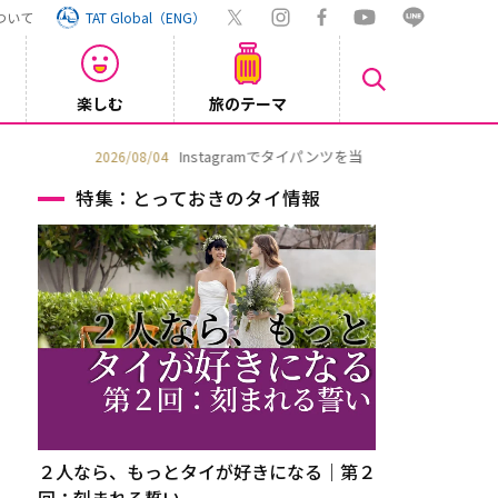
ついて
TAT Global（ENG）
楽しむ
旅のテーマ
【鉄道】
2026/08/03
特集：とっておきのタイ情報
２人なら、もっとタイが好きになる｜第２
回：刻まれる誓い