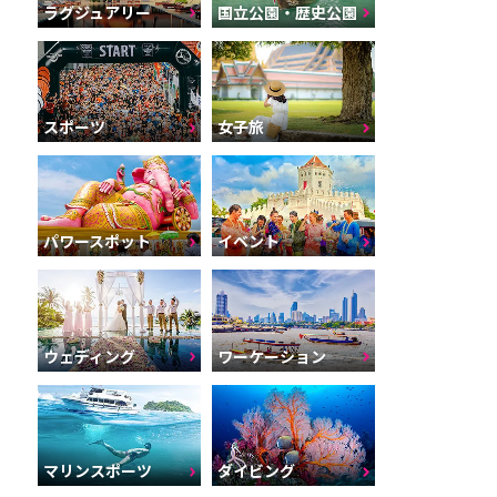
ラグジュアリー
国立公園・歴史公園
スポーツ
女子旅
パワースポット
イベント
ウェディング
ワーケーション
マリンスポーツ
ダイビング