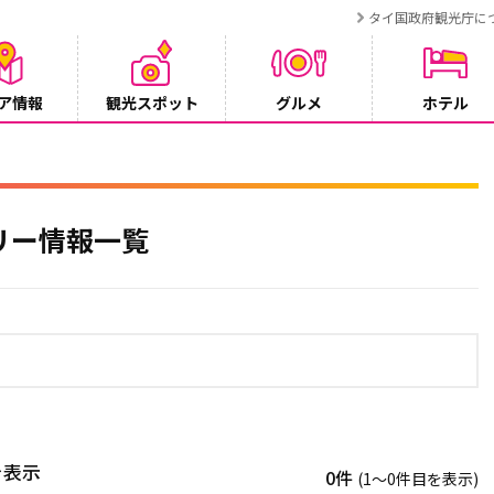
タイ国政府観光庁に
ア情報
観光スポット
グルメ
ホテル
ンペーン
リー情報一覧
を表示
0件
(1〜0件目を表示)