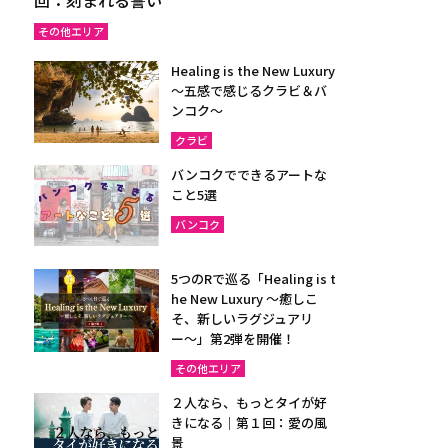
その他エリア
Healing is the New Luxury
～五感で感じるクラビ＆バ
ンコク～
クラビ
バンコクでできるアートな
こと5選
バンコク
5つのRで巡る「Healing is t
he New Luxury ～癒しこ
そ、新しいラグジュアリ
ー〜」第2弾を開催！
その他エリア
２人なら、もっとタイが好
きになる｜第１回：愛の風
景