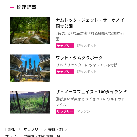
関連記事
ナムトック・ジェット・サーオノイ
国立公園
7段の小さな滝に癒される緑豊かな国立公
園
サラブリー
観光スポット
ワット・タムクラボーク
リハビリセンターにもなっている寺院
サラブリー
観光スポット
ザ・ノースフェイス・100タイランド
強者揃いが集まるタイきってのウルトラト
レイル
サラブリー
マラソン
HOME
サラブリー
寺院・祠
サラブリーの寺院・祠の情報一覧