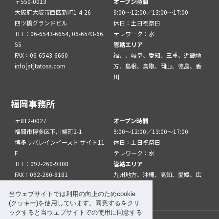
〒550-0013
オープン時間
大阪府大阪市西区新町1-4-26
9:00～12:00／13:00～17:00
四ツ橋グランドビル
休日：土日祝祭日
TEL：06-6543-6654, 06-6543-66
テレワーク：水
55
管轄エリア
FAX：06-6543-6660
福井、岐阜、愛知、三重、近畿地
info[at]tatosa.com
方、島根、鳥取、岡山、徳島、香
川
福岡事務所
〒812-0027
オープン時間
福岡市博多区下川端町2-1
9:00～12:00／13:00～17:00
博多リバレインイースト サイト11
休日：土日祝祭日
F
テレワーク：水
TEL：092-260-9308
管轄エリア
FAX：092-260-8181
九州地方、沖縄、高知、愛媛、広
info[at]tatfuk.com
島、山口
当ウェブサイトでは利用の向上のためcookie
(クッキー)を使用しています。同意するをクリ
ックすると当ウェブサイトでの使用に同意する