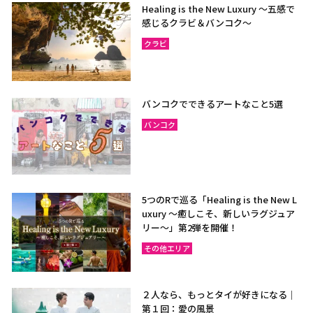
Healing is the New Luxury ～五感で
感じるクラビ＆バンコク～
クラビ
バンコクでできるアートなこと5選
バンコク
5つのRで巡る「Healing is the New L
uxury ～癒しこそ、新しいラグジュア
リー〜」第2弾を開催！
その他エリア
２人なら、もっとタイが好きになる｜
第１回：愛の風景