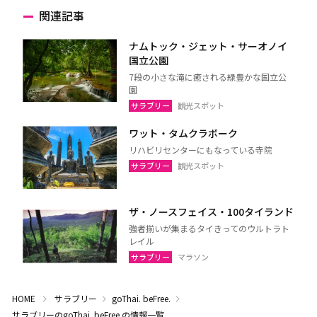
関連記事
ナムトック・ジェット・サーオノイ
国立公園
7段の小さな滝に癒される緑豊かな国立公
園
サラブリー
観光スポット
ワット・タムクラボーク
リハビリセンターにもなっている寺院
サラブリー
観光スポット
ザ・ノースフェイス・100タイランド
強者揃いが集まるタイきってのウルトラト
レイル
サラブリー
マラソン
HOME
サラブリー
goThai. beFree.
サラブリーのgoThai. beFree.の情報一覧