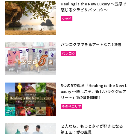
Healing is the New Luxury ～五感で
感じるクラビ＆バンコク～
クラビ
バンコクでできるアートなこと5選
バンコク
5つのRで巡る「Healing is the New L
uxury ～癒しこそ、新しいラグジュア
リー〜」第2弾を開催！
その他エリア
２人なら、もっとタイが好きになる｜
第１回：愛の風景