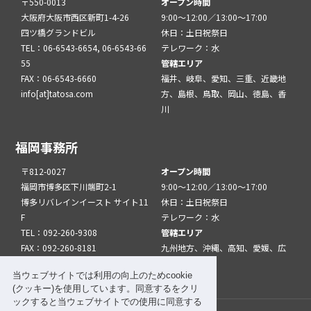
〒550-0013
オープン時間
大阪府大阪市西区新町1-4-26
9:00～12:00／13:00～17:00
四ツ橋グランドビル
休日：土日祝祭日
TEL：06-6543-6654, 06-6543-66
テレワーク：水
55
管轄エリア
FAX：06-6543-6660
福井、岐阜、愛知、三重、近畿地
info[at]tatosa.com
方、島根、鳥取、岡山、徳島、香
川
福岡事務所
〒812-0027
オープン時間
福岡市博多区下川端町2-1
9:00～12:00／13:00～17:00
博多リバレインイースト サイト11
休日：土日祝祭日
F
テレワーク：水
TEL：092-260-9308
管轄エリア
FAX：092-260-8181
九州地方、沖縄、高知、愛媛、広
info[at]tatfuk.com
島、山口
当ウェブサイトでは利用の向上のためcookie
(クッキー)を使用しています。同意するをクリ
ックすると当ウェブサイトでの使用に同意する