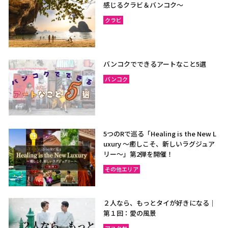
感じるクラビ＆バンコク～
クラビ
バンコクでできるアートなこと5選
バンコク
5つのRで巡る「Healing is the New L
uxury ～癒しこそ、新しいラグジュア
リー〜」第2弾を開催！
その他エリア
２人なら、もっとタイが好きになる｜
第１回：愛の風景
アユタヤ