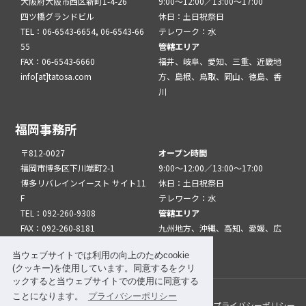
大阪府大阪市西区新町1-4-26
9:00～12:00／13:00～17:00
四ツ橋グランドビル
休日：土日祝祭日
TEL：06-6543-6654, 06-6543-66
テレワーク：水
55
管轄エリア
FAX：06-6543-6660
福井、岐阜、愛知、三重、近畿地
info[at]tatosa.com
方、島根、鳥取、岡山、徳島、香
川
福岡事務所
〒812-0027
オープン時間
福岡市博多区下川端町2-1
9:00～12:00／13:00～17:00
博多リバレインイースト サイト11
休日：土日祝祭日
F
テレワーク：水
TEL：092-260-9308
管轄エリア
FAX：092-260-8181
九州地方、沖縄、高知、愛媛、広
info[at]tatfuk.com
島、山口
当ウェブサイトでは利用の向上のためcookie
(クッキー)を使用しています。同意するをクリ
ックすると当ウェブサイトでの使用に同意する
ことになります。
プライバシーポリシー
このサイトについて
メルマガ登録
リンク
プライバシーポリシー