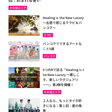
その他エリア
Healing is the New Luxury
～五感で感じるクラビ＆バ
ンコク～
クラビ
バンコクでできるアートな
こと5選
バンコク
5つのRで巡る「Healing is t
he New Luxury ～癒しこ
そ、新しいラグジュアリ
ー〜」第2弾を開催！
その他エリア
２人なら、もっとタイが好
きになる｜第１回：愛の風
景