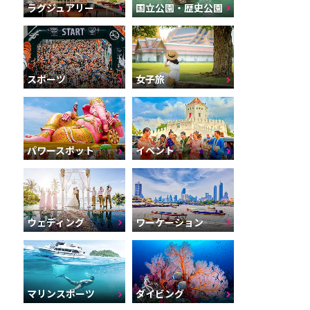
ラグジュアリー
国立公園・歴史公園
スポーツ
女子旅
パワースポット
イベント
ウェディング
ワーケーション
マリンスポーツ
ダイビング