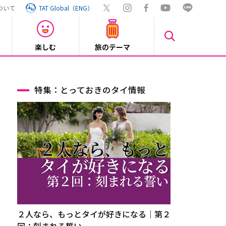
ついて
TAT Global（ENG）
楽しむ
旅のテーマ
Inst
2026/08/04
特集：とっておきのタイ情報
２人なら、もっとタイが好きになる｜第２
回：刻まれる誓い