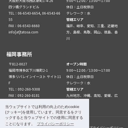
大阪府大阪市西区新町1-4-26
9:00～12:00／13:00～17:00
四ツ橋グランドビル
休日：土日祝祭日
TEL：06-6543-6654, 06-6543-66
テレワーク：水
55
管轄エリア
FAX：06-6543-6660
福井、岐阜、愛知、三重、近畿地
info[at]tatosa.com
方、島根、鳥取、岡山、徳島、香
川
福岡事務所
〒812-0027
オープン時間
福岡市博多区下川端町2-1
9:00～12:00／13:00～17:00
博多リバレインイースト サイト11
休日：土日祝祭日
F
テレワーク：水
TEL：092-260-9308
管轄エリア
FAX：092-260-8181
九州地方、沖縄、高知、愛媛、広
info[at]tatfuk.com
島、山口
当ウェブサイトでは利用の向上のためcookie
(クッキー)を使用しています。同意するをクリ
ックすると当ウェブサイトでの使用に同意する
ことになります。
プライバシーポリシー
このサイトについて
メルマガ登録
リンク
プライバシーポリシー