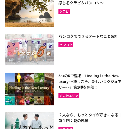
感じるクラビ＆バンコク～
クラビ
バンコクでできるアートなこと5選
バンコク
5つのRで巡る「Healing is the New L
uxury ～癒しこそ、新しいラグジュア
リー〜」第2弾を開催！
その他エリア
２人なら、もっとタイが好きになる｜
第１回：愛の風景
アユタヤ