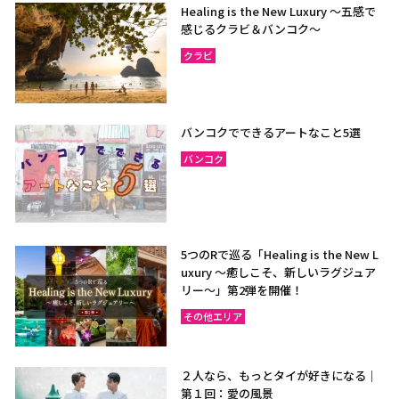
Healing is the New Luxury ～五感で
感じるクラビ＆バンコク～
クラビ
バンコクでできるアートなこと5選
バンコク
5つのRで巡る「Healing is the New L
uxury ～癒しこそ、新しいラグジュア
リー〜」第2弾を開催！
その他エリア
２人なら、もっとタイが好きになる｜
第１回：愛の風景