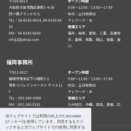
〒550-0013
オープン時間
大阪府大阪市西区新町1-4-26
9:00～12:00／13:00～17:00
四ツ橋グランドビル
休日：土日祝祭日
TEL：06-6543-6654, 06-6543-66
テレワーク：水
55
管轄エリア
FAX：06-6543-6660
福井、岐阜、愛知、三重、近畿地
info[at]tatosa.com
方、島根、鳥取、岡山、徳島、香
川
福岡事務所
〒812-0027
オープン時間
福岡市博多区下川端町2-1
9:00～12:00／13:00～17:00
博多リバレインイースト サイト11
休日：土日祝祭日
F
テレワーク：水
TEL：092-260-9308
管轄エリア
FAX：092-260-8181
九州地方、沖縄、高知、愛媛、広
info[at]tatfuk.com
島、山口
当ウェブサイトでは利用の向上のためcookie
(クッキー)を使用しています。同意するをクリ
ックすると当ウェブサイトでの使用に同意する