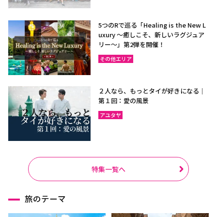
5つのRで巡る「Healing is the New L
uxury ～癒しこそ、新しいラグジュア
リー〜」第2弾を開催！
その他エリア
２人なら、もっとタイが好きになる｜
第１回：愛の風景
アユタヤ
特集一覧へ
旅のテーマ