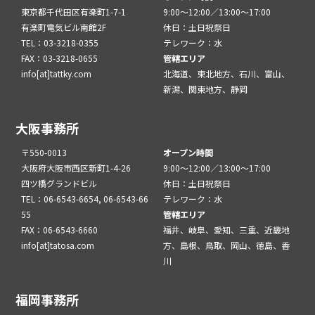
東京都千代田区有楽町1-7-1
9:00～12:00／13:00～17:00
有楽町電気ビル南館2F
休日：土日祝祭日
TEL：03-3218-0355
テレワーク：水
FAX：03-3218-0655
管轄エリア
info[at]tattky.com
北海道、東北地方、石川、富山、
新潟、関東地方、静岡
大阪事務所
〒550-0013
オープン時間
大阪府大阪市西区新町1-4-26
9:00～12:00／13:00～17:00
四ツ橋グランドビル
休日：土日祝祭日
TEL：06-6543-6654, 06-6543-66
テレワーク：水
55
管轄エリア
FAX：06-6543-6660
福井、岐阜、愛知、三重、近畿地
info[at]tatosa.com
方、島根、鳥取、岡山、徳島、香
川
福岡事務所