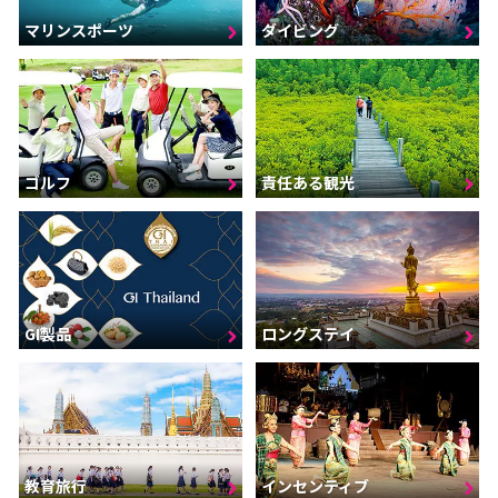
マリンスポーツ
ダイビング
ゴルフ
責任ある観光
GI製品
ロングステイ
インセンティブ
教育旅行