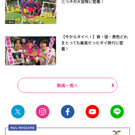
三つ子の大冒険に密着！
【今からタイへ！】食・宿・景色どれ
をとっても最高だったタイ旅行に密
着！
動画一覧へ