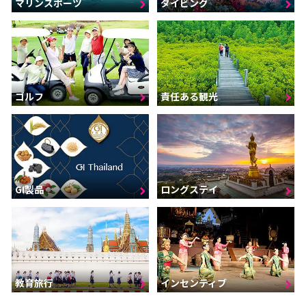
マリンスポーツ
ダイビング
ゴルフ
責任ある観光
GI製品
ロングステイ
インセンティブ
教育旅行