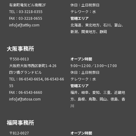
有楽町電気ビル南館2F
休日：土日祝祭日
TEL：03-3218-0355
テレワーク：水
FAX：03-3218-0655
管轄エリア
info[at]tattky.com
北海道、東北地方、石川、富山、
新潟、関東地方、静岡
大阪事務所
〒550-0013
オープン時間
大阪府大阪市西区新町1-4-26
9:00～12:00／13:00～17:00
四ツ橋グランドビル
休日：土日祝祭日
TEL：06-6543-6654, 06-6543-66
テレワーク：水
55
管轄エリア
FAX：06-6543-6660
福井、岐阜、愛知、三重、近畿地
info[at]tatosa.com
方、島根、鳥取、岡山、徳島、香
川
福岡事務所
〒812-0027
オープン時間