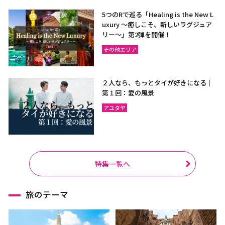
5つのRで巡る「Healing is the New L
uxury ～癒しこそ、新しいラグジュア
リー〜」第2弾を開催！
その他エリア
２人なら、もっとタイが好きになる｜
第１回：愛の風景
アユタヤ
特集一覧へ
旅のテーマ