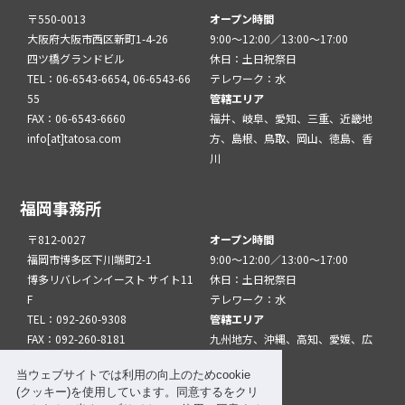
〒550-0013
オープン時間
大阪府大阪市西区新町1-4-26
9:00～12:00／13:00～17:00
四ツ橋グランドビル
休日：土日祝祭日
TEL：06-6543-6654, 06-6543-66
テレワーク：水
55
管轄エリア
FAX：06-6543-6660
福井、岐阜、愛知、三重、近畿地
info[at]tatosa.com
方、島根、鳥取、岡山、徳島、香
川
福岡事務所
〒812-0027
オープン時間
福岡市博多区下川端町2-1
9:00～12:00／13:00～17:00
博多リバレインイースト サイト11
休日：土日祝祭日
F
テレワーク：水
TEL：092-260-9308
管轄エリア
FAX：092-260-8181
九州地方、沖縄、高知、愛媛、広
info[at]tatfuk.com
島、山口
当ウェブサイトでは利用の向上のためcookie
(クッキー)を使用しています。同意するをクリ