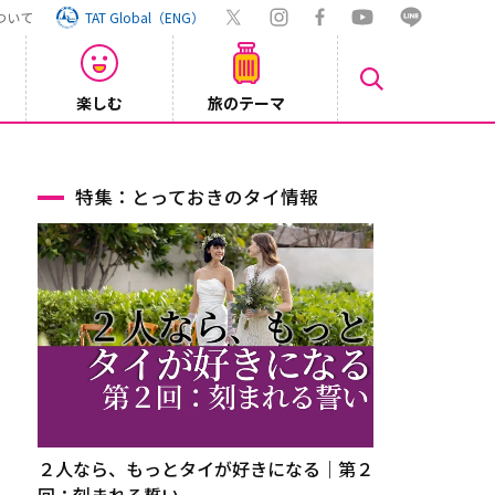
ついて
TAT Global（ENG）
楽しむ
旅のテーマ
【大阪】
2026/08/06
特集：とっておきのタイ情報
２人なら、もっとタイが好きになる｜第２
回：刻まれる誓い