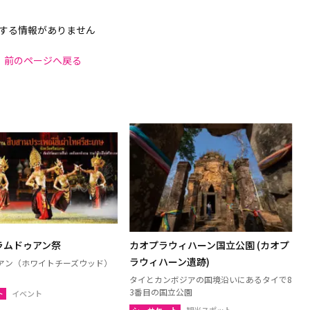
する情報がありません
前のページへ戻る
ラムドゥアン祭
カオプラウィハーン国立公園 (カオプ
ラウィハーン遺跡)
アン（ホワイトチーズウッド）
タイとカンボジアの国境沿いにあるタイで8
3番目の国立公園
ト
イベント