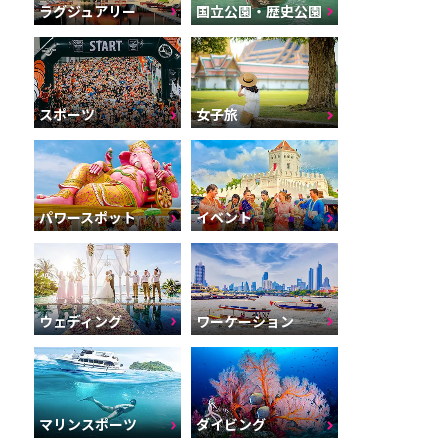
ラグジュアリー
国立公園・歴史公園
スポーツ
女子旅
パワースポット
イベント
ウェディング
ワーケーション
マリンスポーツ
ダイビング