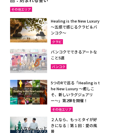
その他エリア
Healing is the New Luxury
～五感で感じるクラビ＆バ
ンコク～
クラビ
バンコクでできるアートな
こと5選
バンコク
5つのRで巡る「Healing is t
he New Luxury ～癒しこ
そ、新しいラグジュアリ
ー〜」第2弾を開催！
その他エリア
２人なら、もっとタイが好
きになる｜第１回：愛の風
景