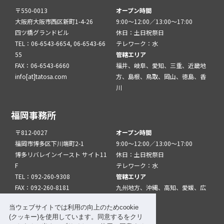
〒550-0013
オープン時間
大阪府大阪市西区新町1-4-26
9:00～12:00／13:00～17:00
四ツ橋グランドビル
休日：土日祝祭日
TEL：06-6543-6654, 06-6543-66
テレワーク：水
55
管轄エリア
FAX：06-6543-6660
福井、岐阜、愛知、三重、近畿地
info[at]tatosa.com
方、島根、鳥取、岡山、徳島、香
川
福岡事務所
〒812-0027
オープン時間
福岡市博多区下川端町2-1
9:00～12:00／13:00～17:00
博多リバレインイースト サイト11
休日：土日祝祭日
F
テレワーク：水
TEL：092-260-9308
管轄エリア
FAX：092-260-8181
九州地方、沖縄、高知、愛媛、広
info[at]tatfuk.com
島、山口
当ウェブサイトでは利用の向上のためcookie
(クッキー)を使用しています。同意するをクリ