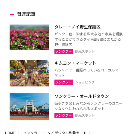
関連記事
タレー・ノイ野生保護区
ピンク一色に染まる広大な池と水鳥を観察
することができるタイ南部3県にまたがる
野生保護区
ソンクラー
観光スポット
キムヨン・マーケット
ハジャイで一番賑わっているローカルマー
ケット
ソンクラー
ショッピング
ソンクラー・オールドタウン
街歩きを楽しみながらソンクラーのユニー
クな文化に触れられるスポット
ソンクラー
観光スポット
HOME
ソンクラー
タイデジタル到着カード