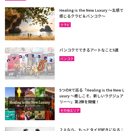
Healing is the New Luxury ～五感で
感じるクラビ＆バンコク～
クラビ
バンコクでできるアートなこと5選
バンコク
5つのRで巡る「Healing is the New L
uxury ～癒しこそ、新しいラグジュア
リー〜」第2弾を開催！
その他エリア
２人なら、もっとタイが好きになる｜