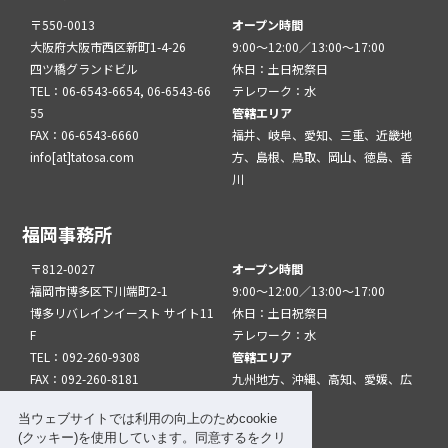
〒550-0013
オープン時間
大阪府大阪市西区新町1-4-26
9:00～12:00／13:00～17:00
四ツ橋グランドビル
休日：土日祝祭日
TEL：06-6543-6654, 06-6543-66
テレワーク：水
55
管轄エリア
FAX：06-6543-6660
福井、岐阜、愛知、三重、近畿地
info[at]tatosa.com
方、島根、鳥取、岡山、徳島、香
川
福岡事務所
〒812-0027
オープン時間
福岡市博多区下川端町2-1
9:00～12:00／13:00～17:00
博多リバレインイースト サイト11
休日：土日祝祭日
F
テレワーク：水
TEL：092-260-9308
管轄エリア
FAX：092-260-8181
九州地方、沖縄、高知、愛媛、広
info[at]tatfuk.com
島、山口
当ウェブサイトでは利用の向上のためcookie
(クッキー)を使用しています。同意するをクリ