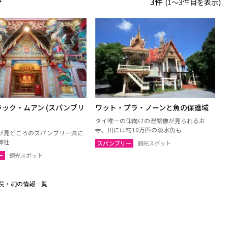
3件
(1〜3件目を表示)
ック・ムアン (スパンブリ
ワット・プラ・ノーンと魚の保護域
タイ唯一の仰向けの涅槃像が見られるお
寺。川には約10万匹の淡水魚も
が見どころのスパンブリー県に
神社
スパンブリー
観光スポット
ー
観光スポット
院・祠の情報一覧