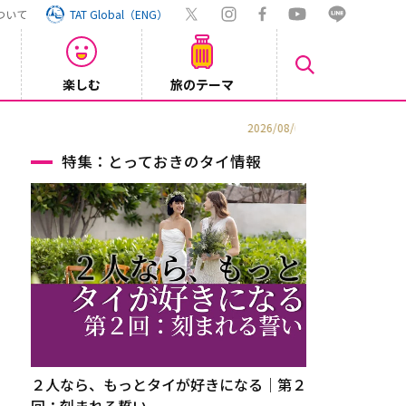
ついて
TAT Global（ENG）
楽しむ
旅のテーマ
【鉄道】
2026/08/03
特集：とっておきのタイ情報
２人なら、もっとタイが好きになる｜第２
回：刻まれる誓い