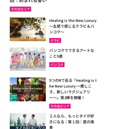
その他エリア
Healing is the New Luxury
～五感で感じるクラビ＆バ
ンコク～
クラビ
バンコクでできるアートな
こと5選
バンコク
5つのRで巡る「Healing is t
he New Luxury ～癒しこ
そ、新しいラグジュアリ
ー〜」第2弾を開催！
その他エリア
２人なら、もっとタイが好
きになる｜第１回：愛の風
景