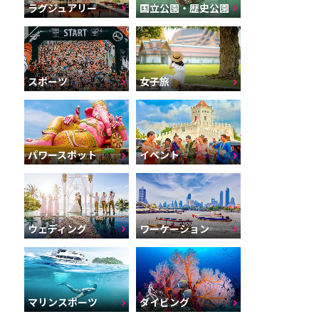
ラグジュアリー
国立公園・歴史公園
スポーツ
女子旅
パワースポット
イベント
ウェディング
ワーケーション
マリンスポーツ
ダイビング