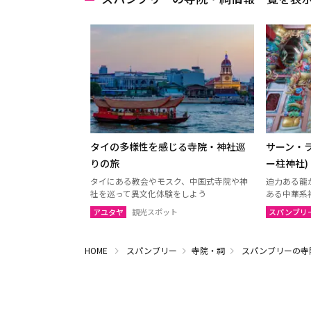
タイの多様性を感じる寺院・神社巡
サーン・ラ
りの旅
ー柱神社)
タイにある教会やモスク、中国式寺院や神
迫力ある龍
社を巡って異文化体験をしよう
ある中華系
アユタヤ
観光スポット
スパンブリ
HOME
スパンブリー
寺院・祠
スパンブリーの寺