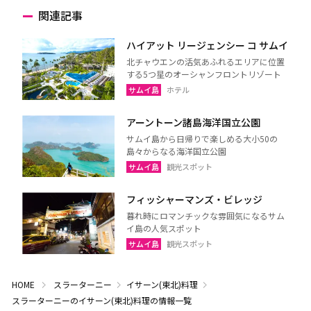
関連記事
ハイアット リージェンシー コ サムイ
北チャウエンの活気あふれるエリアに位置
する5つ星のオーシャンフロントリゾート
サムイ島
ホテル
アーントーン諸島海洋国立公園
サムイ島から日帰りで楽しめる大小50の
島々からなる海洋国立公園
サムイ島
観光スポット
フィッシャーマンズ・ビレッジ
暮れ時にロマンチックな雰囲気になるサム
イ島の人気スポット
サムイ島
観光スポット
HOME
スラーターニー
イサーン(東北)料理
スラーターニーのイサーン(東北)料理の情報一覧