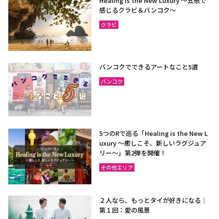
Healing is the New Luxury ～五感で
感じるクラビ＆バンコク～
クラビ
バンコクでできるアートなこと5選
バンコク
5つのRで巡る「Healing is the New L
uxury ～癒しこそ、新しいラグジュア
リー〜」第2弾を開催！
その他エリア
２人なら、もっとタイが好きになる｜
第１回：愛の風景