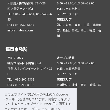
大阪府大阪市西区新町1-4-26
9:00～12:00／13:00～17:00
四ツ橋グランドビル
休日：土日祝祭日
TEL：06-6543-6654, 06-6543-66
テレワーク：水
55
管轄エリア
FAX：06-6543-6660
福井、岐阜、愛知、三重、近畿地
info[at]tatosa.com
方、島根、鳥取、岡山、徳島、香
川
福岡事務所
〒812-0027
オープン時間
福岡市博多区下川端町2-1
9:00～12:00／13:00～17:00
博多リバレインイースト サイト11
休日：土日祝祭日
F
テレワーク：水
TEL：092-260-9308
管轄エリア
FAX：092-260-8181
九州地方、沖縄、高知、愛媛、広
info[at]tatfuk.com
島、山口
当ウェブサイトでは利用の向上のためcookie
(クッキー)を使用しています。同意するをクリ
ックすると当ウェブサイトでの使用に同意する
ことになります。
プライバシーポリシー