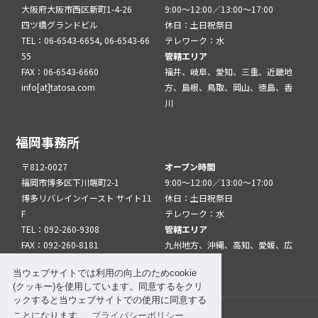
大阪府大阪市西区新町1-4-26
9:00～12:00／13:00～17:00
四ツ橋グランドビル
休日：土日祝祭日
TEL：06-6543-6654, 06-6543-66
テレワーク：水
55
管轄エリア
FAX：06-6543-6660
福井、岐阜、愛知、三重、近畿地
info[at]tatosa.com
方、島根、鳥取、岡山、徳島、香
川
福岡事務所
〒812-0027
オープン時間
福岡市博多区下川端町2-1
9:00～12:00／13:00～17:00
博多リバレインイースト サイト11
休日：土日祝祭日
F
テレワーク：水
TEL：092-260-9308
管轄エリア
FAX：092-260-8181
九州地方、沖縄、高知、愛媛、広
info[at]tatfuk.com
島、山口
当ウェブサイトでは利用の向上のためcookie
(クッキー)を使用しています。同意するをクリ
ックすると当ウェブサイトでの使用に同意する
ことになります。
プライバシーポリシー