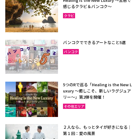
Healing is the New Luxury ～五感で
感じるクラビ＆バンコク～
クラビ
バンコクでできるアートなこと5選
バンコク
5つのRで巡る「Healing is the New L
uxury ～癒しこそ、新しいラグジュア
リー〜」第2弾を開催！
その他エリア
２人なら、もっとタイが好きになる｜
第１回：愛の風景