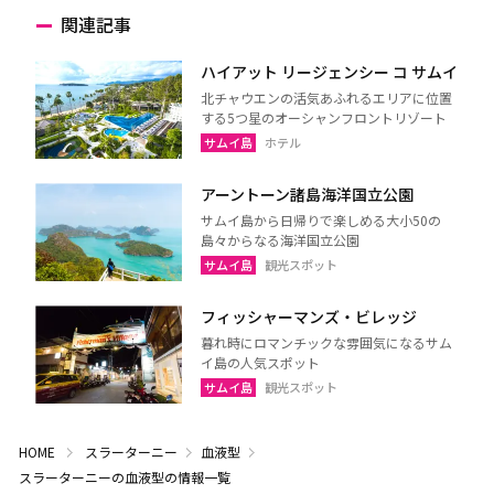
関連記事
ハイアット リージェンシー コ サムイ
北チャウエンの活気あふれるエリアに位置
する5つ星のオーシャンフロントリゾート
サムイ島
ホテル
アーントーン諸島海洋国立公園
サムイ島から日帰りで楽しめる大小50の
島々からなる海洋国立公園
サムイ島
観光スポット
フィッシャーマンズ・ビレッジ
暮れ時にロマンチックな雰囲気になるサム
イ島の人気スポット
サムイ島
観光スポット
HOME
スラーターニー
血液型
スラーターニーの血液型の情報一覧