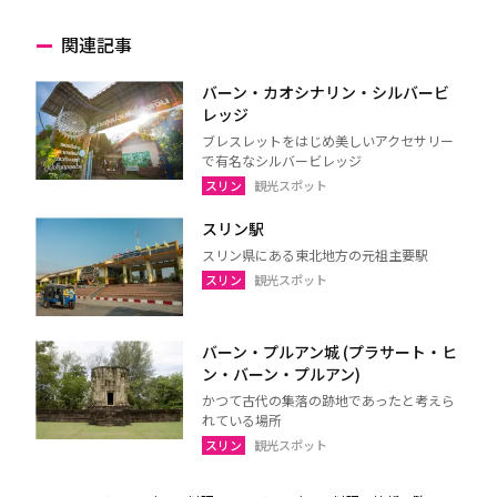
関連記事
バーン・カオシナリン・シルバービ
レッジ
ブレスレットをはじめ美しいアクセサリー
で有名なシルバービレッジ
スリン
観光スポット
スリン駅
スリン県にある東北地方の元祖主要駅
スリン
観光スポット
バーン・プルアン城 (プラサート・ヒ
ン・バーン・プルアン)
かつて古代の集落の跡地であったと考えら
れている場所
スリン
観光スポット