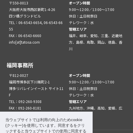
〒550-0013
オープン時間
大阪府大阪市西区新町1-4-26
9:00～12:00／13:00～17:00
四ツ橋グランドビル
休日：土日祝祭日
TEL：06-6543-6654, 06-6543-66
テレワーク：水
55
管轄エリア
FAX：06-6543-6660
福井、岐阜、愛知、三重、近畿地
info[at]tatosa.com
方、島根、鳥取、岡山、徳島、香
川
福岡事務所
〒812-0027
オープン時間
福岡市博多区下川端町2-1
9:00～12:00／13:00～17:00
博多リバレインイースト サイト11
休日：土日祝祭日
F
テレワーク：水
TEL：092-260-9308
管轄エリア
FAX：092-260-8181
九州地方、沖縄、高知、愛媛、広
info[at]tatfuk.com
島、山口
当ウェブサイトでは利用の向上のためcookie
(クッキー)を使用しています。同意するをクリ
ックすると当ウェブサイトでの使用に同意する