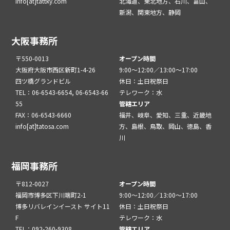
info[at]tattky.com
北海道、東北地方、石川、富山、
新潟、関東地方、静岡
大阪事務所
〒550-0013
オープン時間
大阪府大阪市西区新町1-4-26
9:00～12:00／13:00～17:00
四ツ橋グランドビル
休日：土日祝祭日
TEL：06-6543-6654, 06-6543-66
テレワーク：水
55
管轄エリア
FAX：06-6543-6660
福井、岐阜、愛知、三重、近畿地
info[at]tatosa.com
方、島根、鳥取、岡山、徳島、香
川
福岡事務所
〒812-0027
オープン時間
福岡市博多区下川端町2-1
9:00～12:00／13:00～17:00
博多リバレインイースト サイト11
休日：土日祝祭日
F
テレワーク：水
TEL：092-260-9308
管轄エリア