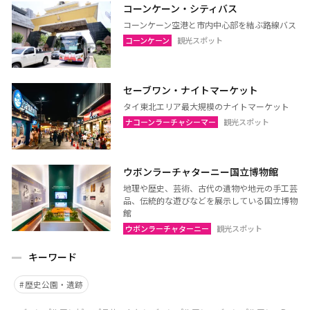
コーンケーン・シティバス
コーンケーン空港と市内中心部を結ぶ路線バス
コーンケーン
観光スポット
セーブワン・ナイトマーケット
タイ東北エリア最大規模のナイトマーケット
ナコーンラーチャシーマー
観光スポット
ウボンラーチャターニー国立博物館
地理や歴史、芸術、古代の遺物や地元の手工芸
品、伝統的な遊びなどを展示している国立博物
館
ウボンラーチャターニー
観光スポット
キーワード
歴史公園・遺跡