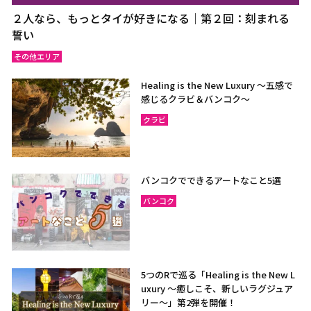
２人なら、もっとタイが好きになる｜第２回：刻まれる
誓い
その他エリア
Healing is the New Luxury ～五感で
感じるクラビ＆バンコク～
クラビ
バンコクでできるアートなこと5選
バンコク
5つのRで巡る「Healing is the New L
uxury ～癒しこそ、新しいラグジュア
リー〜」第2弾を開催！