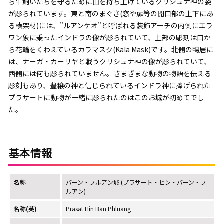
ら牛飼いたちを守るために山を持ち上げているクリシュナ神の姿
が彫られています。東と南のまぐさ(窓や扉等の開口部の上下にあ
る横架材)には、”ルアンケオ”と呼ばれる装飾アーチの内側にエラ
ワン象に乗ったインドラの像が彫られていて、上部の彫刻は口か
ら花輪をくわえているカラマスク(Kala Mask)です。北側の鴨居に
は、ナーガ・カーリヤと戦うクリシュナ神の像が彫られていて、
西側には何も彫られていません。さまざまな動物の物語を伝える
彫刻もあり、豊穣の神と信じられているインドラ神に捧げられた
プラサートに動物が一緒に彫られたのはこのお城が初めてでし
た。
基本情報
名称
バーン・プルアン城 (プラサート・ヒン・バーン・プ
ルアン)
名称(英)
Prasat Hin Ban Phluang