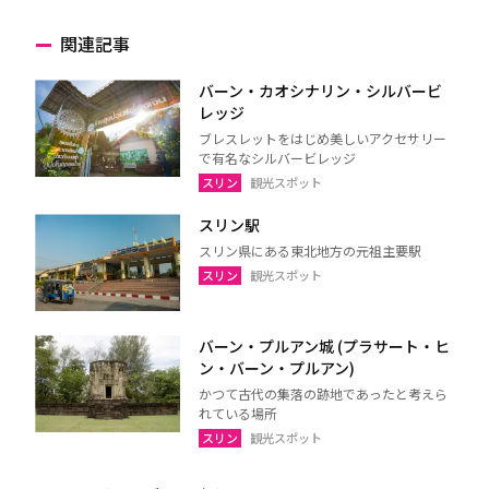
関連記事
バーン・カオシナリン・シルバービ
レッジ
ブレスレットをはじめ美しいアクセサリー
で有名なシルバービレッジ
スリン
観光スポット
スリン駅
スリン県にある東北地方の元祖主要駅
スリン
観光スポット
バーン・プルアン城 (プラサート・ヒ
ン・バーン・プルアン)
かつて古代の集落の跡地であったと考えら
れている場所
スリン
観光スポット