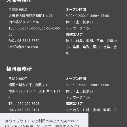
〒550-0013
オープン時間
大阪府大阪市西区新町1-4-26
9:00～12:00／13:00～17:00
四ツ橋グランドビル
休日：土日祝祭日
TEL：06-6543-6654, 06-6543-66
テレワーク：水
55
管轄エリア
FAX：06-6543-6660
福井、岐阜、愛知、三重、近畿地
info[at]tatosa.com
方、島根、鳥取、岡山、徳島、香
川
福岡事務所
〒812-0027
オープン時間
福岡市博多区下川端町2-1
9:00～12:00／13:00～17:00
博多リバレインイースト サイト11
休日：土日祝祭日
F
テレワーク：水
TEL：092-260-9308
管轄エリア
FAX：092-260-8181
九州地方、沖縄、高知、愛媛、広
info[at]tatfuk.com
島、山口
当ウェブサイトでは利用の向上のためcookie
(クッキー)を使用しています。同意するをクリ