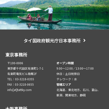
タイ国政府観光庁日本事務所
東京事務所
〒100-0006
オープン時間
東京都千代田区有楽町1-7-1
9:00～12:00／13:00～17:00
有楽町電気ビル南館2F
休日：土日祝祭日
TEL：03-3218-0355
テレワーク：水
FAX：03-3218-0655
管轄エリア
info[at]tattky.com
北海道、東北地方、石川、富山、
新潟、関東地方、静岡
大阪事務所