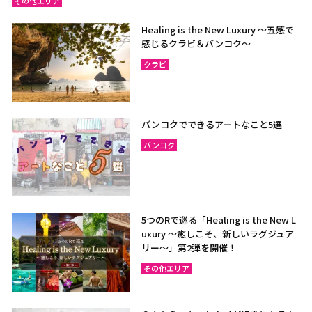
その他エリア
Healing is the New Luxury ～五感で
感じるクラビ＆バンコク～
クラビ
バンコクでできるアートなこと5選
バンコク
5つのRで巡る「Healing is the New L
uxury ～癒しこそ、新しいラグジュア
リー〜」第2弾を開催！
その他エリア