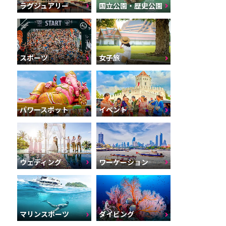
ラグジュアリー
国立公園・歴史公園
スポーツ
女子旅
パワースポット
イベント
ウェディング
ワーケーション
マリンスポーツ
ダイビング