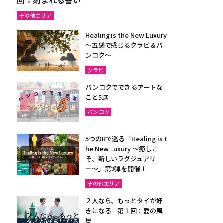
その他エリア
Healing is the New Luxury
～五感で感じるクラビ＆バ
ンコク～
クラビ
バンコクでできるアートな
こと5選
バンコク
5つのRで巡る「Healing is t
he New Luxury ～癒しこ
そ、新しいラグジュアリ
ー〜」第2弾を開催！
その他エリア
２人なら、もっとタイが好
きになる｜第１回：愛の風
景