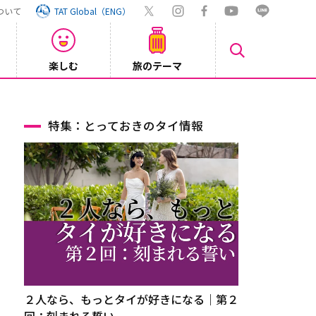
ついて
TAT Global（ENG）
楽しむ
旅のテーマ
Inst
2026/08/04
特集：とっておきのタイ情報
２人なら、もっとタイが好きになる｜第２
回：刻まれる誓い