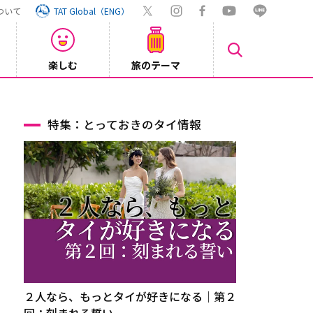
ついて
TAT Global（ENG）
楽しむ
旅のテーマ
Inst
2026/08/04
特集：とっておきのタイ情報
２人なら、もっとタイが好きになる｜第２
回：刻まれる誓い