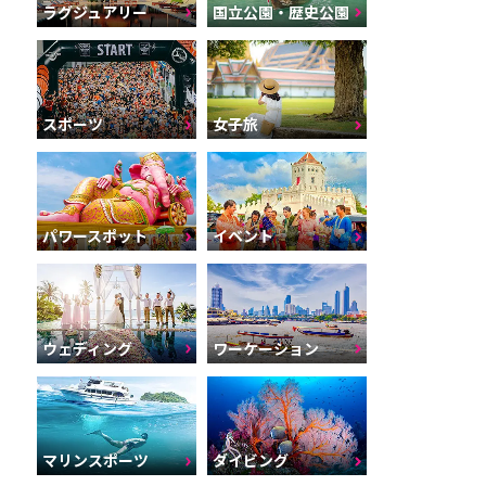
ラグジュアリー
国立公園・歴史公園
スポーツ
女子旅
パワースポット
イベント
ウェディング
ワーケーション
マリンスポーツ
ダイビング