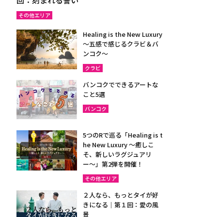
その他エリア
Healing is the New Luxury
～五感で感じるクラビ＆バ
ンコク～
クラビ
バンコクでできるアートな
こと5選
バンコク
5つのRで巡る「Healing is t
he New Luxury ～癒しこ
そ、新しいラグジュアリ
ー〜」第2弾を開催！
その他エリア
２人なら、もっとタイが好
きになる｜第１回：愛の風
景