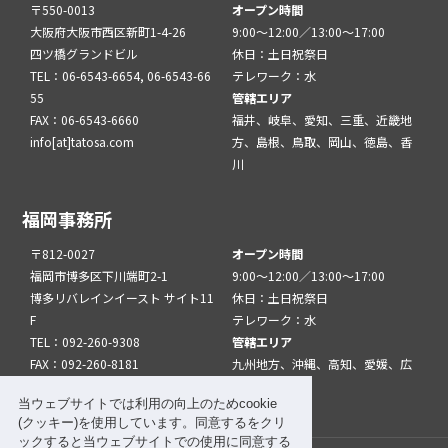
〒550-0013
オープン時間
大阪府大阪市西区新町1-4-26
9:00～12:00／13:00～17:00
四ツ橋グランドビル
休日：土日祝祭日
TEL：06-6543-6654, 06-6543-66
テレワーク：水
55
管轄エリア
FAX：06-6543-6660
福井、岐阜、愛知、三重、近畿地
info[at]tatosa.com
方、島根、鳥取、岡山、徳島、香
川
福岡事務所
〒812-0027
オープン時間
福岡市博多区下川端町2-1
9:00～12:00／13:00～17:00
博多リバレインイースト サイト11
休日：土日祝祭日
F
テレワーク：水
TEL：092-260-9308
管轄エリア
FAX：092-260-8181
九州地方、沖縄、高知、愛媛、広
info[at]tatfuk.com
島、山口
当ウェブサイトでは利用の向上のためcookie
(クッキー)を使用しています。同意するをクリ
ックすると当ウェブサイトでの使用に同意する