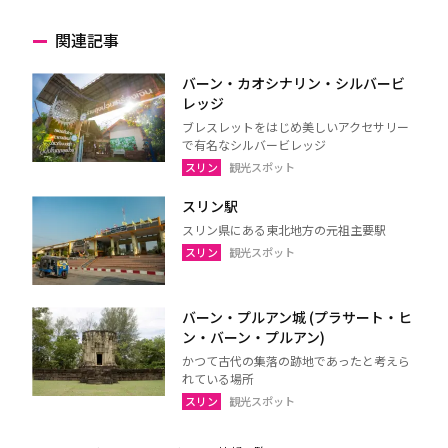
関連記事
バーン・カオシナリン・シルバービ
レッジ
ブレスレットをはじめ美しいアクセサリー
で有名なシルバービレッジ
スリン
観光スポット
スリン駅
スリン県にある東北地方の元祖主要駅
スリン
観光スポット
バーン・プルアン城 (プラサート・ヒ
ン・バーン・プルアン)
かつて古代の集落の跡地であったと考えら
れている場所
スリン
観光スポット