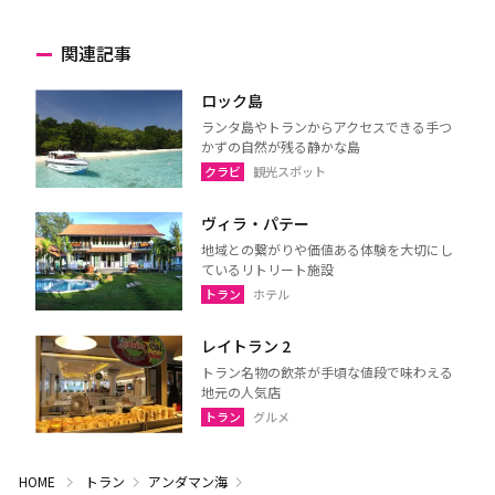
関連記事
ロック島
ランタ島やトランからアクセスできる手つ
かずの自然が残る静かな島
クラビ
観光スポット
ヴィラ・パテー
地域との繋がりや価値ある体験を大切にし
ているリトリート施設
トラン
ホテル
レイトラン 2
トラン名物の飲茶が手頃な値段で味わえる
地元の人気店
トラン
グルメ
HOME
トラン
アンダマン海