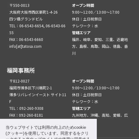
〒550-0013
オープン時間
大阪府大阪市西区新町1-4-26
9:00～12:00／13:00～17:00
四ツ橋グランドビル
休日：土日祝祭日
TEL：06-6543-6654, 06-6543-66
テレワーク：水
55
管轄エリア
FAX：06-6543-6660
福井、岐阜、愛知、三重、近畿地
info[at]tatosa.com
方、島根、鳥取、岡山、徳島、香
川
福岡事務所
〒812-0027
オープン時間
福岡市博多区下川端町2-1
9:00～12:00／13:00～17:00
博多リバレインイースト サイト11
休日：土日祝祭日
F
テレワーク：水
TEL：092-260-9308
管轄エリア
FAX：092-260-8181
九州地方、沖縄、高知、愛媛、広
info[at]tatfuk.com
島、山口
当ウェブサイトでは利用の向上のためcookie
(クッキー)を使用しています。同意するをクリ