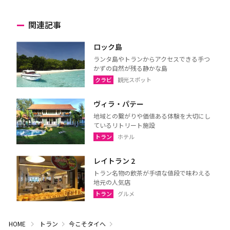
関連記事
ロック島
ランタ島やトランからアクセスできる手つ
かずの自然が残る静かな島
クラビ
観光スポット
ヴィラ・パテー
地域との繋がりや価値ある体験を大切にし
ているリトリート施設
トラン
ホテル
レイトラン 2
トラン名物の飲茶が手頃な値段で味わえる
地元の人気店
トラン
グルメ
HOME
トラン
今こそタイへ