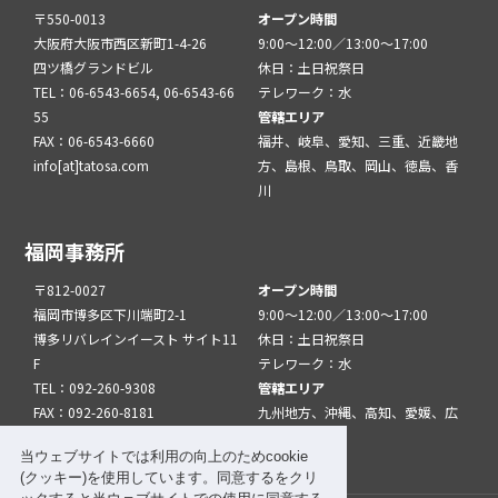
〒550-0013
オープン時間
大阪府大阪市西区新町1-4-26
9:00～12:00／13:00～17:00
四ツ橋グランドビル
休日：土日祝祭日
TEL：06-6543-6654, 06-6543-66
テレワーク：水
55
管轄エリア
FAX：06-6543-6660
福井、岐阜、愛知、三重、近畿地
info[at]tatosa.com
方、島根、鳥取、岡山、徳島、香
川
福岡事務所
〒812-0027
オープン時間
福岡市博多区下川端町2-1
9:00～12:00／13:00～17:00
博多リバレインイースト サイト11
休日：土日祝祭日
F
テレワーク：水
TEL：092-260-9308
管轄エリア
FAX：092-260-8181
九州地方、沖縄、高知、愛媛、広
info[at]tatfuk.com
島、山口
当ウェブサイトでは利用の向上のためcookie
(クッキー)を使用しています。同意するをクリ